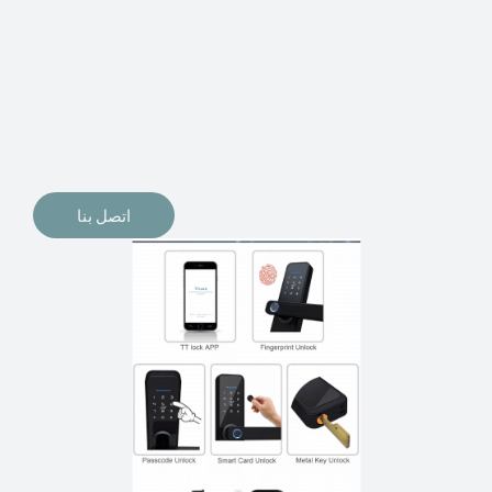
الإلكترونيات لقفل أبوابنا وتأمين منازلنا. يمكن الآن تثبيت
أقفال الأبواب الإلكترونية وأنظمة دخول بدون مفتاح في
منازلنا. ربما كنت تفكر في الحصول على هذه الأنواع من
الأقفال لتحل محل الأنواع التقليدية الموجودة في المنزل أو في
المكاتب التجارية.
اتصل بنا