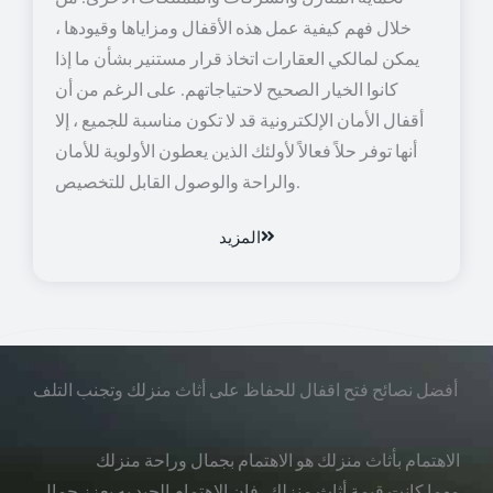
خلال فهم كيفية عمل هذه الأقفال ومزاياها وقيودها ،
يمكن لمالكي العقارات اتخاذ قرار مستنير بشأن ما إذا
كانوا الخيار الصحيح لاحتياجاتهم. على الرغم من أن
أقفال الأمان الإلكترونية قد لا تكون مناسبة للجميع ، إلا
أنها توفر حلاً فعالاً لأولئك الذين يعطون الأولوية للأمان
والراحة والوصول القابل للتخصيص.
المزيد
أفضل نصائح فتح اقفال للحفاظ على أثاث منزلك وتجنب التلف
الاهتمام بأثاث منزلك هو الاهتمام بجمال وراحة منزلك
مهما كانت قيمة أثاث منزلك، فإن الاهتمام الجيد به يعزز جمال