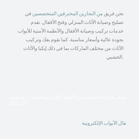
نحن فريق
من النجارين المحترفين المتخصصين
في
تصليح وصيانة الأثاث المنزلي وفتح الأقفال. نقدم
خدمات تركيب وصيانة الأقفال والأنظمة الأمنية للأبواب
بجودة عالية وأسعار مناسبة. كما نقوم بفك وتركيب
الأثاث من مختلف الماركات بما في ذلك إيكيا والأثاث
الخشبي.
اشعر بالراحة النفسية مع الأقفال الإلكترونية لمنزل أو مكتب
أكثر أمانا
أق
فال الأبواب الإلكترونية
قطعت أشكال التكنولوجيا الأكثر
تقدماً طريقها إلى منازلنا. في الوقت الحاضر ، يمكننا استخدام