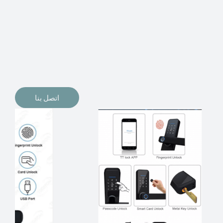
الإلكترونيات لقفل أبوابنا وتأمين منازلنا. يمكن الآن تثبيت
أقفال الأبواب الإلكترونية وأنظمة دخول بدون مفتاح في
منازلنا. ربما كنت تفكر في الحصول على هذه الأنواع من
الأقفال لتحل محل الأنواع التقليدية الموجودة في المنزل أو في
المكاتب التجارية.
اتصل بنا