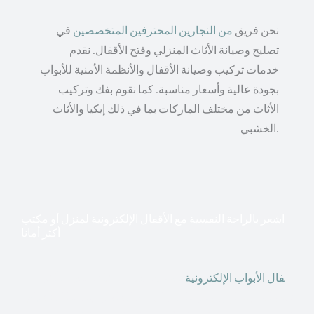
نحن فريق
من النجارين المحترفين المتخصصين
في
تصليح وصيانة الأثاث المنزلي وفتح الأقفال. نقدم
خدمات تركيب وصيانة الأقفال والأنظمة الأمنية للأبواب
بجودة عالية وأسعار مناسبة. كما نقوم بفك وتركيب
الأثاث من مختلف الماركات بما في ذلك إيكيا والأثاث
الخشبي.
اشعر بالراحة النفسية مع الأقفال الإلكترونية لمنزل أو مكتب
أكثر أمانا
أق
فال الأبواب الإلكترونية
قطعت أشكال التكنولوجيا الأكثر
تقدماً طريقها إلى منازلنا. في الوقت الحاضر ، يمكننا استخدام