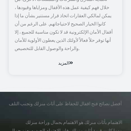
خلال فهم كيفية عمل هذه الأقفال ومزاياها وقيودها ،
يمكن لمالكي العقارات اتخاذ قرار مستنير بشأن ما إذا
كانوا الخيار الصحيح لاحتياجاتهم. على الرغم من أن
أقفال الأمان الإلكترونية قد لا تكون مناسبة للجميع ، إلا
أنها توفر حلاً فعالاً لأولئك الذين يعطون الأولوية للأمان
والراحة والوصول القابل للتخصيص.
المزيد
أفضل نصائح فتح اقفال للحفاظ على أثاث منزلك وتجنب التلف
الاهتمام بأثاث منزلك هو الاهتمام بجمال وراحة منزلك
مهما كانت قيمة أثاث منزلك، فإن الاهتمام الجيد به يعزز جمال