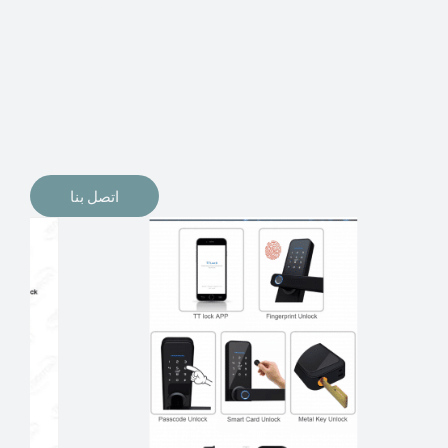
الإلكترونيات لقفل أبوابنا وتأمين منازلنا. يمكن الآن تثبيت
أقفال الأبواب الإلكترونية وأنظمة دخول بدون مفتاح في
منازلنا. ربما كنت تفكر في الحصول على هذه الأنواع من
الأقفال لتحل محل الأنواع التقليدية الموجودة في المنزل أو في
المكاتب التجارية.
اتصل بنا