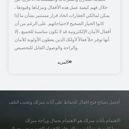
خلال فهم كيفية عمل هذه الأقفال ومزاياها وقيودها ،
يمكن لمالكي العقارات اتخاذ قرار مستنير بشأن ما إذا
كانوا الخيار الصحيح لاحتياجاتهم. على الرغم من أن
أقفال الأمان الإلكترونية قد لا تكون مناسبة للجميع ، إلا
أنها توفر حلاً فعالاً لأولئك الذين يعطون الأولوية للأمان
والراحة والوصول القابل للتخصيص.
المزيد
أفضل نصائح فتح اقفال للحفاظ على أثاث منزلك وتجنب التلف
الاهتمام بأثاث منزلك هو الاهتمام بجمال وراحة منزلك
مهما كانت قيمة أثاث منزلك، فإن الاهتمام الجيد به يعزز جمال