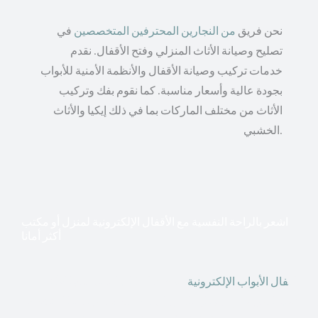
نحن فريق
من النجارين المحترفين المتخصصين
في
تصليح وصيانة الأثاث المنزلي وفتح الأقفال. نقدم
خدمات تركيب وصيانة الأقفال والأنظمة الأمنية للأبواب
بجودة عالية وأسعار مناسبة. كما نقوم بفك وتركيب
الأثاث من مختلف الماركات بما في ذلك إيكيا والأثاث
الخشبي.
اشعر بالراحة النفسية مع الأقفال الإلكترونية لمنزل أو مكتب
أكثر أمانا
أق
فال الأبواب الإلكترونية
قطعت أشكال التكنولوجيا الأكثر
تقدماً طريقها إلى منازلنا. في الوقت الحاضر ، يمكننا استخدام