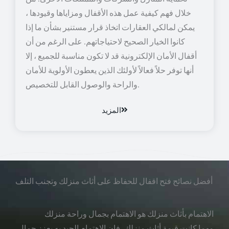
خلال فهم كيفية عمل هذه الأقفال ومزاياها وقيودها ،
يمكن لمالكي العقارات اتخاذ قرار مستنير بشأن ما إذا
كانوا الخيار الصحيح لاحتياجاتهم. على الرغم من أن
أقفال الأمان الإلكترونية قد لا تكون مناسبة للجميع ، إلا
أنها توفر حلاً فعالاً لأولئك الذين يعطون الأولوية للأمان
والراحة والوصول القابل للتخصيص.
المزيد
أفضل نصائح فتح اقفال للحفاظ على أثاث منزلك وتجنب التلف
الاهتمام بأثاث منزلك هو الاهتمام بجمال وراحة منزلك
مهما كانت قيمة أثاث منزلك، فإن الاهتمام الجيد به يعزز جمال