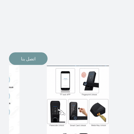
الإلكترونيات لقفل أبوابنا وتأمين منازلنا. يمكن الآن تثبيت
أقفال الأبواب الإلكترونية وأنظمة دخول بدون مفتاح في
منازلنا. ربما كنت تفكر في الحصول على هذه الأنواع من
الأقفال لتحل محل الأنواع التقليدية الموجودة في المنزل أو في
المكاتب التجارية.
اتصل بنا