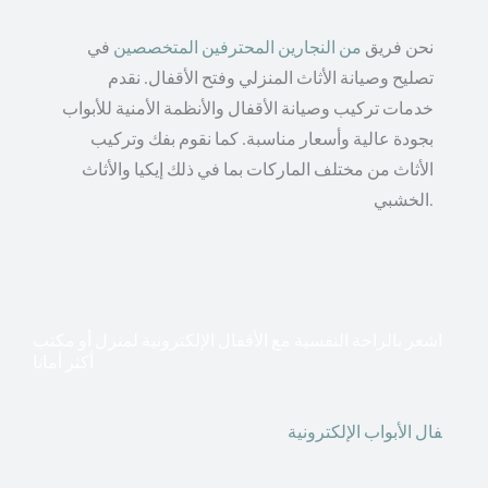
نحن فريق
من النجارين المحترفين المتخصصين
في
تصليح وصيانة الأثاث المنزلي وفتح الأقفال. نقدم
خدمات تركيب وصيانة الأقفال والأنظمة الأمنية للأبواب
بجودة عالية وأسعار مناسبة. كما نقوم بفك وتركيب
الأثاث من مختلف الماركات بما في ذلك إيكيا والأثاث
الخشبي.
اشعر بالراحة النفسية مع الأقفال الإلكترونية لمنزل أو مكتب
أكثر أمانا
أق
فال الأبواب الإلكترونية
قطعت أشكال التكنولوجيا الأكثر
تقدماً طريقها إلى منازلنا. في الوقت الحاضر ، يمكننا استخدام