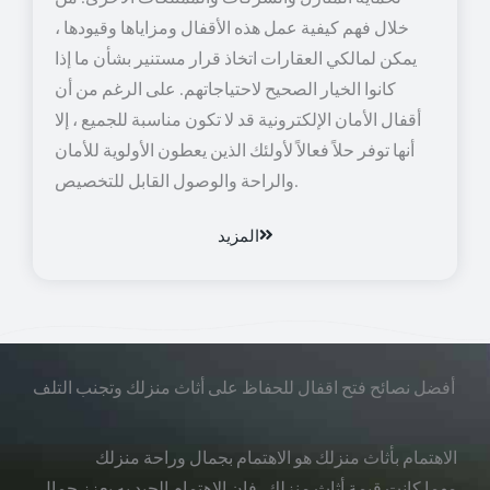
خلال فهم كيفية عمل هذه الأقفال ومزاياها وقيودها ،
يمكن لمالكي العقارات اتخاذ قرار مستنير بشأن ما إذا
كانوا الخيار الصحيح لاحتياجاتهم. على الرغم من أن
أقفال الأمان الإلكترونية قد لا تكون مناسبة للجميع ، إلا
أنها توفر حلاً فعالاً لأولئك الذين يعطون الأولوية للأمان
والراحة والوصول القابل للتخصيص.
المزيد
أفضل نصائح فتح اقفال للحفاظ على أثاث منزلك وتجنب التلف
الاهتمام بأثاث منزلك هو الاهتمام بجمال وراحة منزلك
مهما كانت قيمة أثاث منزلك، فإن الاهتمام الجيد به يعزز جمال