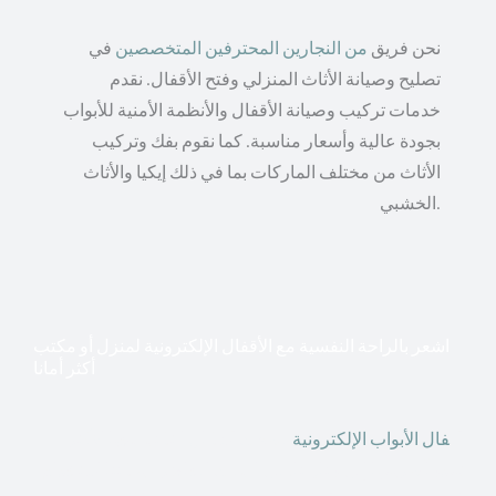
نحن فريق
من النجارين المحترفين المتخصصين
في
تصليح وصيانة الأثاث المنزلي وفتح الأقفال. نقدم
خدمات تركيب وصيانة الأقفال والأنظمة الأمنية للأبواب
بجودة عالية وأسعار مناسبة. كما نقوم بفك وتركيب
الأثاث من مختلف الماركات بما في ذلك إيكيا والأثاث
الخشبي.
اشعر بالراحة النفسية مع الأقفال الإلكترونية لمنزل أو مكتب
أكثر أمانا
أق
فال الأبواب الإلكترونية
قطعت أشكال التكنولوجيا الأكثر
تقدماً طريقها إلى منازلنا. في الوقت الحاضر ، يمكننا استخدام