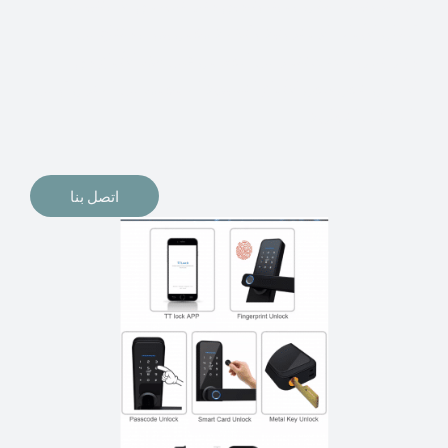
الإلكترونيات لقفل أبوابنا وتأمين منازلنا. يمكن الآن تثبيت
أقفال الأبواب الإلكترونية وأنظمة دخول بدون مفتاح في
منازلنا. ربما كنت تفكر في الحصول على هذه الأنواع من
الأقفال لتحل محل الأنواع التقليدية الموجودة في المنزل أو في
المكاتب التجارية.
اتصل بنا