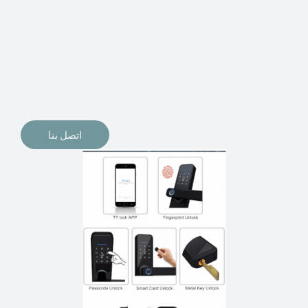
الإلكترونيات لقفل أبوابنا وتأمين منازلنا. يمكن الآن تثبيت
أقفال الأبواب الإلكترونية وأنظمة دخول بدون مفتاح في
منازلنا. ربما كنت تفكر في الحصول على هذه الأنواع من
الأقفال لتحل محل الأنواع التقليدية الموجودة في المنزل أو في
المكاتب التجارية.
اتصل بنا