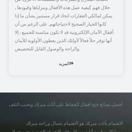
خلال فهم كيفية عمل هذه الأقفال ومزاياها وقيودها ،
يمكن لمالكي العقارات اتخاذ قرار مستنير بشأن ما إذا
كانوا الخيار الصحيح لاحتياجاتهم. على الرغم من أن
أقفال الأمان الإلكترونية قد لا تكون مناسبة للجميع ، إلا
أنها توفر حلاً فعالاً لأولئك الذين يعطون الأولوية للأمان
والراحة والوصول القابل للتخصيص.
المزيد
أفضل نصائح فتح اقفال للحفاظ على أثاث منزلك وتجنب التلف
الاهتمام بأثاث منزلك هو الاهتمام بجمال وراحة منزلك
مهما كانت قيمة أثاث منزلك، فإن الاهتمام الجيد به يعزز جمال