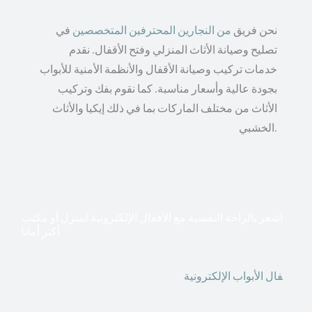
نحن فريق
من النجارين المحترفين المتخصصين
في
تصليح وصيانة الأثاث المنزلي وفتح الأقفال. نقدم
خدمات تركيب وصيانة الأقفال والأنظمة الأمنية للأبواب
بجودة عالية وأسعار مناسبة. كما نقوم بفك وتركيب
الأثاث من مختلف الماركات بما في ذلك إيكيا والأثاث
الخشبي.
اشعر بالراحة النفسية مع الأقفال الإلكترونية لمنزل أو مكتب
أكثر أمانا
أق
فال الأبواب الإلكترونية
قطعت أشكال التكنولوجيا الأكثر
تقدماً طريقها إلى منازلنا. في الوقت الحاضر ، يمكننا استخدام