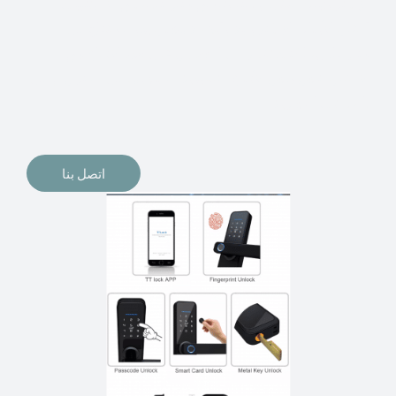
الإلكترونيات لقفل أبوابنا وتأمين منازلنا. يمكن الآن تثبيت
أقفال الأبواب الإلكترونية وأنظمة دخول بدون مفتاح في
منازلنا. ربما كنت تفكر في الحصول على هذه الأنواع من
الأقفال لتحل محل الأنواع التقليدية الموجودة في المنزل أو في
المكاتب التجارية.
اتصل بنا