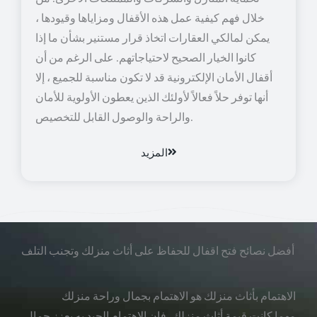
خلال فهم كيفية عمل هذه الأقفال ومزاياها وقيودها ،
يمكن لمالكي العقارات اتخاذ قرار مستنير بشأن ما إذا
كانوا الخيار الصحيح لاحتياجاتهم. على الرغم من أن
أقفال الأمان الإلكترونية قد لا تكون مناسبة للجميع ، إلا
أنها توفر حلاً فعالاً لأولئك الذين يعطون الأولوية للأمان
والراحة والوصول القابل للتخصيص.
المزيد
أفضل نصائح فتح اقفال للحفاظ على أثاث منزلك وتجنب التلف
الاهتمام بأثاث منزلك هو الاهتمام بجمال وراحة منزلك
مهما كانت قيمة أثاث منزلك، فإن الاهتمام الجيد به يعزز جمال