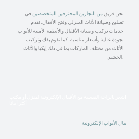
نحن فريق
من النجارين المحترفين المتخصصين
في
تصليح وصيانة الأثاث المنزلي وفتح الأقفال. نقدم
خدمات تركيب وصيانة الأقفال والأنظمة الأمنية للأبواب
بجودة عالية وأسعار مناسبة. كما نقوم بفك وتركيب
الأثاث من مختلف الماركات بما في ذلك إيكيا والأثاث
الخشبي.
اشعر بالراحة النفسية مع الأقفال الإلكترونية لمنزل أو مكتب
أكثر أمانا
أق
فال الأبواب الإلكترونية
قطعت أشكال التكنولوجيا الأكثر
تقدماً طريقها إلى منازلنا. في الوقت الحاضر ، يمكننا استخدام