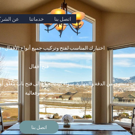
اتصل بنا
خدماتنا
عن الشرك
Doors Locks - اختيارك المناسب لفتح وتركيب جميع أنواع الأقفال
فتح اقفال
لى مستوى من الدقة والمهارة. سواء كنت تحتاج إلى فتح باب مغلق أو
بسرعة وفعالية
اتصل بنا