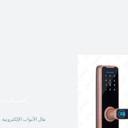
اشعر بالراحة ا
أق
فال الأبواب الإلكترونية
ق
الحاضر ، يمكننا استخدام ال