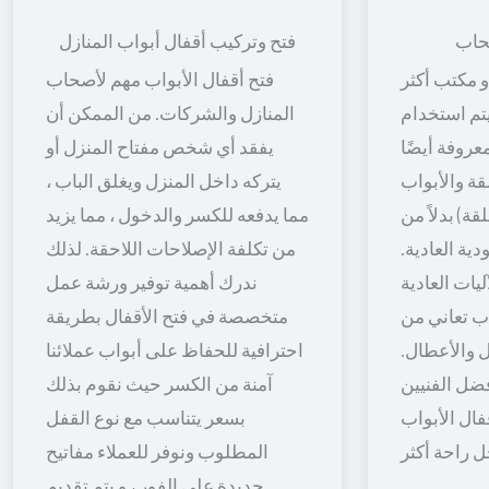
حاب
فتح وتركيب أقفال أبواب المنازل
 مكتب أكثر
فتح أقفال الأبواب مهم لأصحاب
 يتم استخدام
المنازل والشركات. من الممكن أن
معروفة أيضًا
يفقد أي شخص مفتاح المنزل أو
قة والأبواب
يتركه داخل المنزل ويغلق الباب ،
قة) بدلاً من
مما يدفعه للكسر والدخول ، مما يزيد
ية العادية.
من تكلفة الإصلاحات اللاحقة. لذلك
يات العادية
ندرك أهمية توفير ورشة عمل
اب تعاني من
متخصصة في فتح الأقفال بطريقة
 والأعطال.
احترافية للحفاظ على أبواب عملائنا
ضل الفنيين
آمنة من الكسر حيث نقوم بذلك
فال الأبواب
بسعر يتناسب مع نوع القفل
المطلوب ونوفر للعملاء مفاتيح
جديدة على الفور ، و يتم تقديم