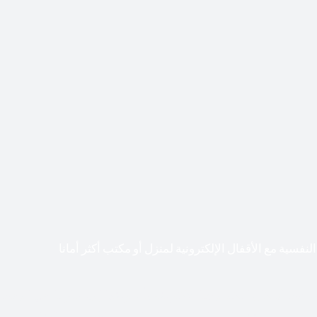
لنفسية مع الأقفال الإلكترونية لمنزل أو مكتب أكثر أمانا
طعت أشكال التكنولوجيا الأكثر تقدماً طريقها إلى منازلنا. في الوقت
إلكترونيات لقفل أبوابنا وتأمين منازلنا. يمكن الآن تثبيت أقفال