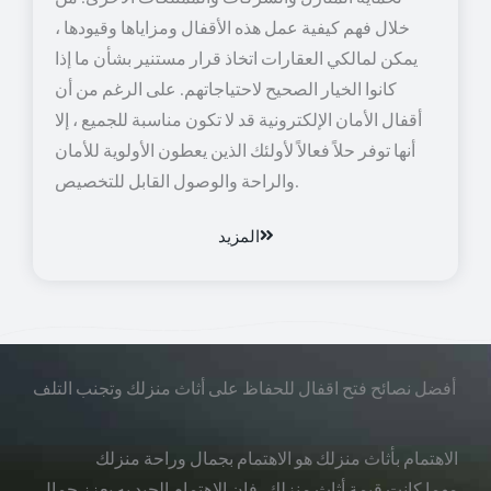
خلال فهم كيفية عمل هذه الأقفال ومزاياها وقيودها ،
يمكن لمالكي العقارات اتخاذ قرار مستنير بشأن ما إذا
كانوا الخيار الصحيح لاحتياجاتهم. على الرغم من أن
أقفال الأمان الإلكترونية قد لا تكون مناسبة للجميع ، إلا
أنها توفر حلاً فعالاً لأولئك الذين يعطون الأولوية للأمان
والراحة والوصول القابل للتخصيص.
المزيد
أفضل نصائح فتح اقفال للحفاظ على أثاث منزلك وتجنب التلف
الاهتمام بأثاث منزلك هو الاهتمام بجمال وراحة منزلك
مهما كانت قيمة أثاث منزلك، فإن الاهتمام الجيد به يعزز جمال