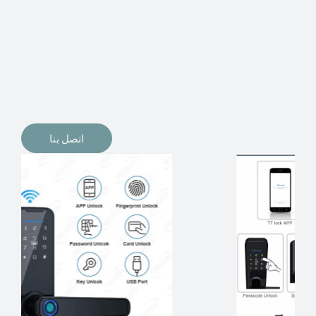
الإلكترونيات لقفل أبوابنا وتأمين منازلنا. يمكن الآن تثبيت
أقفال الأبواب الإلكترونية وأنظمة دخول بدون مفتاح في
منازلنا. ربما كنت تفكر في الحصول على هذه الأنواع من
الأقفال لتحل محل الأنواع التقليدية الموجودة في المنزل أو في
المكاتب التجارية.
اتصل بنا