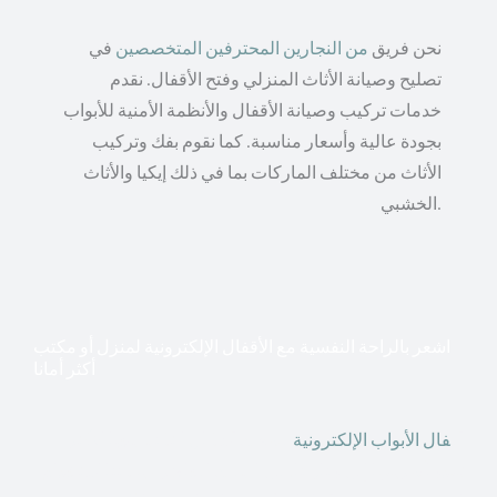
نحن فريق
من النجارين المحترفين المتخصصين
في
تصليح وصيانة الأثاث المنزلي وفتح الأقفال. نقدم
خدمات تركيب وصيانة الأقفال والأنظمة الأمنية للأبواب
بجودة عالية وأسعار مناسبة. كما نقوم بفك وتركيب
الأثاث من مختلف الماركات بما في ذلك إيكيا والأثاث
الخشبي.
اشعر بالراحة النفسية مع الأقفال الإلكترونية لمنزل أو مكتب
أكثر أمانا
أق
فال الأبواب الإلكترونية
قطعت أشكال التكنولوجيا الأكثر
تقدماً طريقها إلى منازلنا. في الوقت الحاضر ، يمكننا استخدام