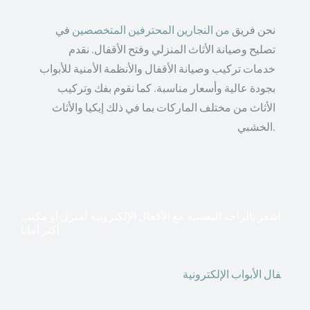
نحن فريق
من النجارين المحترفين المتخصصين
في
تصليح وصيانة الأثاث المنزلي وفتح الأقفال. نقدم
خدمات تركيب وصيانة الأقفال والأنظمة الأمنية للأبواب
بجودة عالية وأسعار مناسبة. كما نقوم بفك وتركيب
الأثاث من مختلف الماركات بما في ذلك إيكيا والأثاث
الخشبي.
اشعر بالراحة النفسية مع الأقفال الإلكترونية لمنزل أو مكتب
أكثر أمانا
أق
فال الأبواب الإلكترونية
قطعت أشكال التكنولوجيا الأكثر
تقدماً طريقها إلى منازلنا. في الوقت الحاضر ، يمكننا استخدام