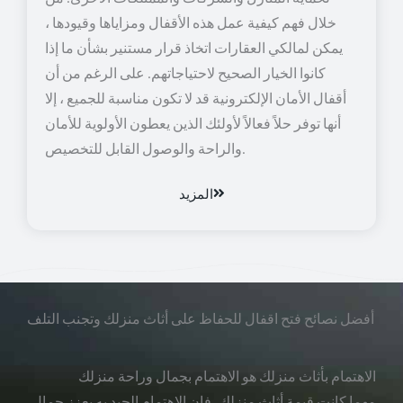
خلال فهم كيفية عمل هذه الأقفال ومزاياها وقيودها ،
يمكن لمالكي العقارات اتخاذ قرار مستنير بشأن ما إذا
كانوا الخيار الصحيح لاحتياجاتهم. على الرغم من أن
أقفال الأمان الإلكترونية قد لا تكون مناسبة للجميع ، إلا
أنها توفر حلاً فعالاً لأولئك الذين يعطون الأولوية للأمان
والراحة والوصول القابل للتخصيص.
المزيد
أفضل نصائح فتح اقفال للحفاظ على أثاث منزلك وتجنب التلف
الاهتمام بأثاث منزلك هو الاهتمام بجمال وراحة منزلك
مهما كانت قيمة أثاث منزلك، فإن الاهتمام الجيد به يعزز جمال