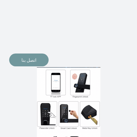
الإلكترونيات لقفل أبوابنا وتأمين منازلنا. يمكن الآن تثبيت
أقفال الأبواب الإلكترونية وأنظمة دخول بدون مفتاح في
منازلنا. ربما كنت تفكر في الحصول على هذه الأنواع من
الأقفال لتحل محل الأنواع التقليدية الموجودة في المنزل أو في
المكاتب التجارية.
اتصل بنا