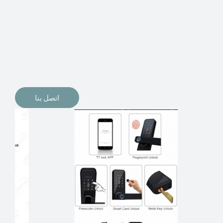
الإلكترونيات لقفل أبوابنا وتأمين منازلنا. يمكن الآن تثبيت
أقفال الأبواب الإلكترونية وأنظمة دخول بدون مفتاح في
منازلنا. ربما كنت تفكر في الحصول على هذه الأنواع من
الأقفال لتحل محل الأنواع التقليدية الموجودة في المنزل أو في
المكاتب التجارية.
اتصل بنا