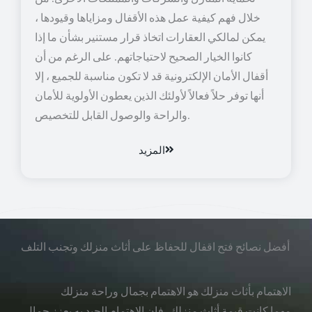
خلال فهم كيفية عمل هذه الأقفال ومزاياها وقيودها ،
يمكن لمالكي العقارات اتخاذ قرار مستنير بشأن ما إذا
كانوا الخيار الصحيح لاحتياجاتهم. على الرغم من أن
أقفال الأمان الإلكترونية قد لا تكون مناسبة للجميع ، إلا
أنها توفر حلاً فعالاً لأولئك الذين يعطون الأولوية للأمان
والراحة والوصول القابل للتخصيص.
المزيد
أفضل نصائح فتح اقفال للحفاظ على أثاث منزلك وتجنب التلف
الاهتمام بأثاث منزلك هو الاهتمام بجمال وراحة منزلك
مهما كانت قيمة أثاث منزلك، فإن الاهتمام الجيد به يعزز جمال