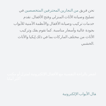
نحن فريق
من النجارين المحترفين المتخصصين
في
تصليح وصيانة الأثاث المنزلي وفتح الأقفال. نقدم
خدمات تركيب وصيانة الأقفال والأنظمة الأمنية للأبواب
بجودة عالية وأسعار مناسبة. كما نقوم بفك وتركيب
الأثاث من مختلف الماركات بما في ذلك إيكيا والأثاث
الخشبي.
اشعر بالراحة النفسية مع الأقفال الإلكترونية لمنزل أو مكتب
أكثر أمانا
أق
فال الأبواب الإلكترونية
قطعت أشكال التكنولوجيا الأكثر
تقدماً طريقها إلى منازلنا. في الوقت الحاضر ، يمكننا استخدام