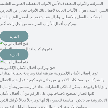
المنزلقة والأبواب المعلقة) بدلاً من الأبواب المفصلية العمودية العادية.
الشيء السيئ هو أن الآليات العادية لأقفال تلك الأبواب تعاني من التعرض
لمشكلات القفل والأعطال. ولذلك قمنا بتخصيص أفضل الفنيين لفتح
وتركيب أقفال الأبواب المنزلقة، من أجل راحة أكثر.
المزيد
فتح وتركيب اقفال المحال التجارية
المزيد
توفر أقفال الأمان الإلكترونية طريقة آمنة ومريحة لحماية المنازل
والشركات والممتلكات الأخرى. من خلال فهم كيفية عمل هذه الأقفال
ومزاياها وقيودها ، يمكن لمالكي العقارات اتخاذ قرار مستنير بشأن ما إذا
كانوا الخيار الصحيح لاحتياجاتهم. على الرغم من أن أقفال الأمان
الإلكترونية قد لا تكون مناسبة للجميع ، إلا أنها توفر حلاً فعالاً لأولئك الذين
يعطون الأولوية للأمان والراحة والوصول القابل للتخصيص.