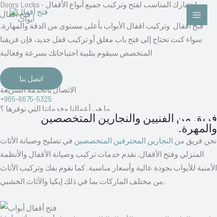
Doors Locks - اختيارك المناسب لفتح وتركيب جميع أنواع الأقفال
Skip
فتح اقفال
to
فتح اقفال وتركيب اقفال الأبواب بأعلى مستوى من الدقة والمهارة.
content
سواء كنت تحتاج إلى فتح باب مغلق أو تركيب قفل جديد، فإن فريقنا
المتخصص سيقوم بتلبية احتياجاتك بسرعة وفعالية
اتصل بنا
الاتصال بالخدمة السريعة
+965-6675-5325
ما هى أعمالنا وخدماتنا التي نوفرها ؟
فريق من الفنيين والنجارين المتخصصين
والمهرة.
نحن فريق
من النجارين المحترفين المتخصصين
في تصليح وصيانة الأثاث
المنزلي وفتح الأقفال. نقدم خدمات تركيب وصيانة الأقفال والأنظمة
الأمنية للأبواب بجودة عالية وأسعار مناسبة. كما نقوم بفك وتركيب الأثاث
من مختلف الماركات بما في ذلك إيكيا والأثاث الخشبي.