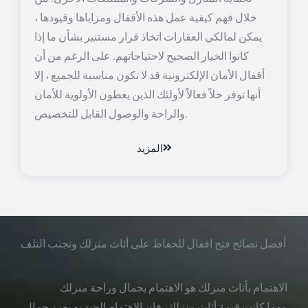
خلال فهم كيفية عمل هذه الأقفال ومزاياها وقيودها ،
يمكن لمالكي العقارات اتخاذ قرار مستنير بشأن ما إذا
كانوا الخيار الصحيح لاحتياجاتهم. على الرغم من أن
أقفال الأمان الإلكترونية قد لا تكون مناسبة للجميع ، إلا
أنها توفر حلاً فعالاً لأولئك الذين يعطون الأولوية للأمان
والراحة والوصول القابل للتخصيص.
المزيد
أفضل نصائح فتح اقفال للحفاظ على أثاث منزلك وتجنب التلف
الاهتمام بأثاث منزلك هو الاهتمام بجمال وراحة منزلك
مهما كانت قيمة أثاث منزلك، فإن الاهتمام الجيد به يعزز جمال