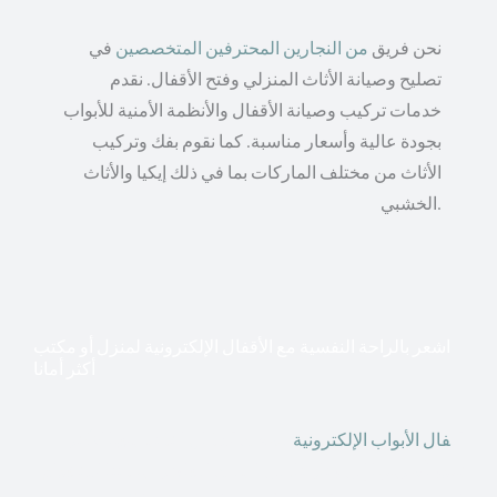
نحن فريق
من النجارين المحترفين المتخصصين
في
تصليح وصيانة الأثاث المنزلي وفتح الأقفال. نقدم
خدمات تركيب وصيانة الأقفال والأنظمة الأمنية للأبواب
بجودة عالية وأسعار مناسبة. كما نقوم بفك وتركيب
الأثاث من مختلف الماركات بما في ذلك إيكيا والأثاث
الخشبي.
اشعر بالراحة النفسية مع الأقفال الإلكترونية لمنزل أو مكتب
أكثر أمانا
أق
فال الأبواب الإلكترونية
قطعت أشكال التكنولوجيا الأكثر
تقدماً طريقها إلى منازلنا. في الوقت الحاضر ، يمكننا استخدام