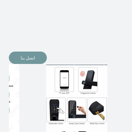
الإلكترونيات لقفل أبوابنا وتأمين منازلنا. يمكن الآن تثبيت
أقفال الأبواب الإلكترونية وأنظمة دخول بدون مفتاح في
منازلنا. ربما كنت تفكر في الحصول على هذه الأنواع من
الأقفال لتحل محل الأنواع التقليدية الموجودة في المنزل أو في
المكاتب التجارية.
اتصل بنا