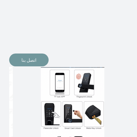
الإلكترونيات لقفل أبوابنا وتأمين منازلنا. يمكن الآن تثبيت
أقفال الأبواب الإلكترونية وأنظمة دخول بدون مفتاح في
منازلنا. ربما كنت تفكر في الحصول على هذه الأنواع من
الأقفال لتحل محل الأنواع التقليدية الموجودة في المنزل أو في
المكاتب التجارية.
اتصل بنا