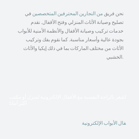
نحن فريق
من النجارين المحترفين المتخصصين
في
تصليح وصيانة الأثاث المنزلي وفتح الأقفال. نقدم
خدمات تركيب وصيانة الأقفال والأنظمة الأمنية للأبواب
بجودة عالية وأسعار مناسبة. كما نقوم بفك وتركيب
الأثاث من مختلف الماركات بما في ذلك إيكيا والأثاث
الخشبي.
اشعر بالراحة النفسية مع الأقفال الإلكترونية لمنزل أو مكتب
أكثر أمانا
أق
فال الأبواب الإلكترونية
قطعت أشكال التكنولوجيا الأكثر
تقدماً طريقها إلى منازلنا. في الوقت الحاضر ، يمكننا استخدام