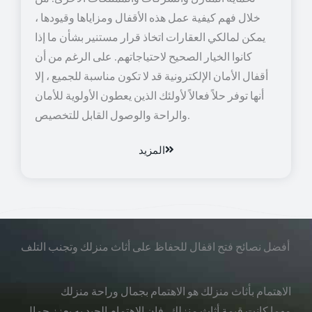
خلال فهم كيفية عمل هذه الأقفال ومزاياها وقيودها ،
يمكن لمالكي العقارات اتخاذ قرار مستنير بشأن ما إذا
كانوا الخيار الصحيح لاحتياجاتهم. على الرغم من أن
أقفال الأمان الإلكترونية قد لا تكون مناسبة للجميع ، إلا
أنها توفر حلاً فعالاً لأولئك الذين يعطون الأولوية للأمان
والراحة والوصول القابل للتخصيص.
المزيد
أفضل نصائح فتح اقفال للحفاظ على أثاث منزلك وتجنب التلف
الاهتمام بأثاث منزلك هو الاهتمام بجمال وراحة منزلك
مهما كانت قيمة أثاث منزلك، فإن الاهتمام الجيد به يعزز جمال