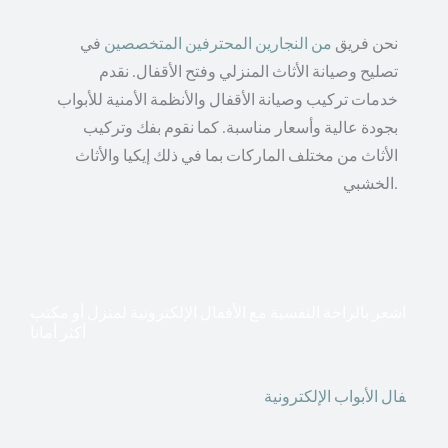
نحن فريق
من النجارين المحترفين المتخصصين
في
تصليح وصيانة الأثاث المنزلي وفتح الأقفال. نقدم
خدمات تركيب وصيانة الأقفال والأنظمة الأمنية للأبواب
بجودة عالية وأسعار مناسبة. كما نقوم بفك وتركيب
الأثاث من مختلف الماركات بما في ذلك إيكيا والأثاث
الخشبي.
اشعر بالراحة النفسية مع الأقفال الإلكترونية لمنزل أو مكتب
أكثر أمانا
أق
فال الأبواب الإلكترونية
قطعت أشكال التكنولوجيا الأكثر
تقدماً طريقها إلى منازلنا. في الوقت الحاضر ، يمكننا استخدام