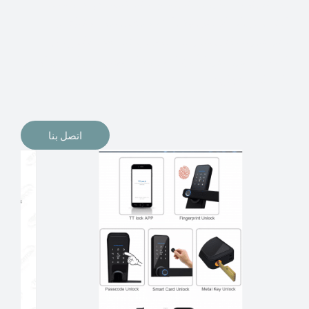
الإلكترونيات لقفل أبوابنا وتأمين منازلنا. يمكن الآن تثبيت
أقفال الأبواب الإلكترونية وأنظمة دخول بدون مفتاح في
منازلنا. ربما كنت تفكر في الحصول على هذه الأنواع من
الأقفال لتحل محل الأنواع التقليدية الموجودة في المنزل أو في
المكاتب التجارية.
اتصل بنا