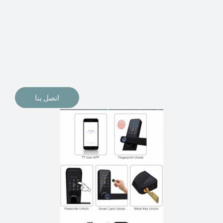
الإلكترونيات لقفل أبوابنا وتأمين منازلنا. يمكن الآن تثبيت
أقفال الأبواب الإلكترونية وأنظمة دخول بدون مفتاح في
منازلنا. ربما كنت تفكر في الحصول على هذه الأنواع من
الأقفال لتحل محل الأنواع التقليدية الموجودة في المنزل أو في
المكاتب التجارية.
اتصل بنا