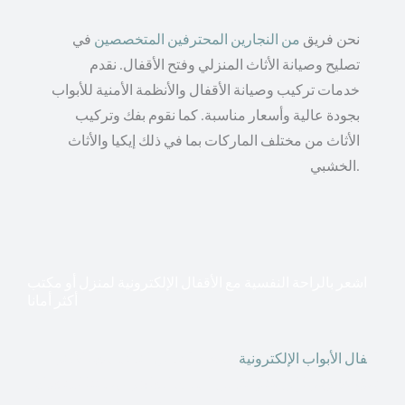
نحن فريق
من النجارين المحترفين المتخصصين
في
تصليح وصيانة الأثاث المنزلي وفتح الأقفال. نقدم
خدمات تركيب وصيانة الأقفال والأنظمة الأمنية للأبواب
بجودة عالية وأسعار مناسبة. كما نقوم بفك وتركيب
الأثاث من مختلف الماركات بما في ذلك إيكيا والأثاث
الخشبي.
اشعر بالراحة النفسية مع الأقفال الإلكترونية لمنزل أو مكتب
أكثر أمانا
أق
فال الأبواب الإلكترونية
قطعت أشكال التكنولوجيا الأكثر
تقدماً طريقها إلى منازلنا. في الوقت الحاضر ، يمكننا استخدام