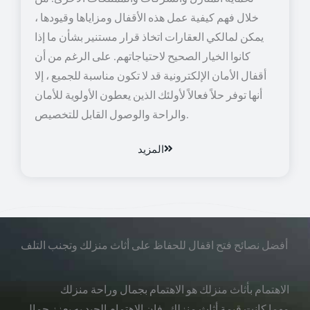
خلال فهم كيفية عمل هذه الأقفال ومزاياها وقيودها ،
يمكن لمالكي العقارات اتخاذ قرار مستنير بشأن ما إذا
كانوا الخيار الصحيح لاحتياجاتهم. على الرغم من أن
أقفال الأمان الإلكترونية قد لا تكون مناسبة للجميع ، إلا
أنها توفر حلاً فعالاً لأولئك الذين يعطون الأولوية للأمان
والراحة والوصول القابل للتخصيص.
المزيد
أفضل نصائح فتح اقفال للحفاظ على أثاث منزلك وتجنب التلف
الاهتمام بأثاث منزلك هو الاهتمام بجمال وراحة منزلك
مهما كانت قيمة أثاث منزلك، فإن الاهتمام الجيد به يعزز جمال