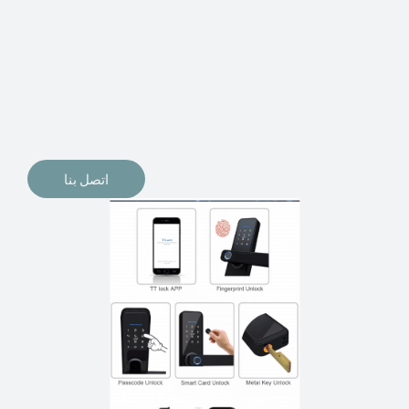
الإلكترونيات لقفل أبوابنا وتأمين منازلنا. يمكن الآن تثبيت
أقفال الأبواب الإلكترونية وأنظمة دخول بدون مفتاح في
منازلنا. ربما كنت تفكر في الحصول على هذه الأنواع من
الأقفال لتحل محل الأنواع التقليدية الموجودة في المنزل أو في
المكاتب التجارية.
اتصل بنا