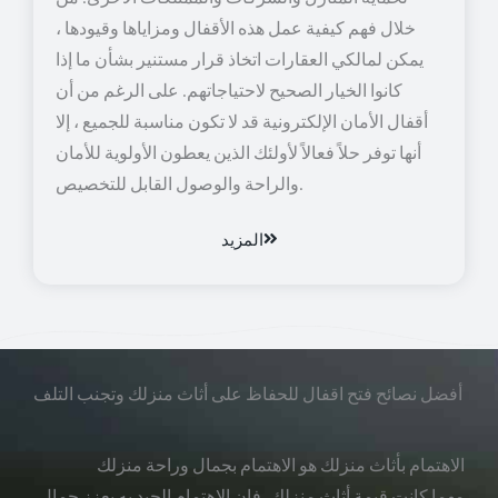
خلال فهم كيفية عمل هذه الأقفال ومزاياها وقيودها ،
يمكن لمالكي العقارات اتخاذ قرار مستنير بشأن ما إذا
كانوا الخيار الصحيح لاحتياجاتهم. على الرغم من أن
أقفال الأمان الإلكترونية قد لا تكون مناسبة للجميع ، إلا
أنها توفر حلاً فعالاً لأولئك الذين يعطون الأولوية للأمان
والراحة والوصول القابل للتخصيص.
المزيد
أفضل نصائح فتح اقفال للحفاظ على أثاث منزلك وتجنب التلف
الاهتمام بأثاث منزلك هو الاهتمام بجمال وراحة منزلك
مهما كانت قيمة أثاث منزلك، فإن الاهتمام الجيد به يعزز جمال