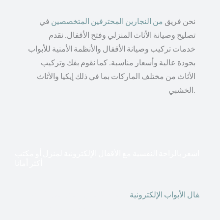
نحن فريق
من النجارين المحترفين المتخصصين
في
تصليح وصيانة الأثاث المنزلي وفتح الأقفال. نقدم
خدمات تركيب وصيانة الأقفال والأنظمة الأمنية للأبواب
بجودة عالية وأسعار مناسبة. كما نقوم بفك وتركيب
الأثاث من مختلف الماركات بما في ذلك إيكيا والأثاث
الخشبي.
اشعر بالراحة النفسية مع الأقفال الإلكترونية لمنزل أو مكتب
أكثر أمانا
أق
فال الأبواب الإلكترونية
قطعت أشكال التكنولوجيا الأكثر
تقدماً طريقها إلى منازلنا. في الوقت الحاضر ، يمكننا استخدام