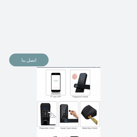
الإلكترونيات لقفل أبوابنا وتأمين منازلنا. يمكن الآن تثبيت
أقفال الأبواب الإلكترونية وأنظمة دخول بدون مفتاح في
منازلنا. ربما كنت تفكر في الحصول على هذه الأنواع من
الأقفال لتحل محل الأنواع التقليدية الموجودة في المنزل أو في
المكاتب التجارية.
اتصل بنا