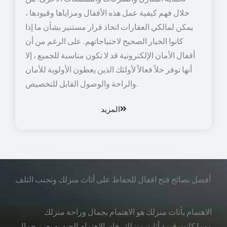
خلال فهم كيفية عمل هذه الأقفال ومزاياها وقيودها ،
يمكن لمالكي العقارات اتخاذ قرار مستنير بشأن ما إذا
كانوا الخيار الصحيح لاحتياجاتهم. على الرغم من أن
أقفال الأمان الإلكترونية قد لا تكون مناسبة للجميع ، إلا
أنها توفر حلاً فعالاً لأولئك الذين يعطون الأولوية للأمان
والراحة والوصول القابل للتخصيص.
المزيد
أفضل نصائح فتح اقفال للحفاظ على أثاث منزلك وتجنب التلف
الاهتمام بأثاث منزلك هو الاهتمام بجمال وراحة منزلك
مهما كانت قيمة أثاث منزلك، فإن الاهتمام الجيد به يعزز جمال