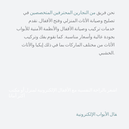
نحن فريق
من النجارين المحترفين المتخصصين
في
تصليح وصيانة الأثاث المنزلي وفتح الأقفال. نقدم
خدمات تركيب وصيانة الأقفال والأنظمة الأمنية للأبواب
بجودة عالية وأسعار مناسبة. كما نقوم بفك وتركيب
الأثاث من مختلف الماركات بما في ذلك إيكيا والأثاث
الخشبي.
اشعر بالراحة النفسية مع الأقفال الإلكترونية لمنزل أو مكتب
أكثر أمانا
أق
فال الأبواب الإلكترونية
قطعت أشكال التكنولوجيا الأكثر
تقدماً طريقها إلى منازلنا. في الوقت الحاضر ، يمكننا استخدام