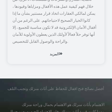
خلال فهم كيفية عمل هذه الأقفال ومزاياها وقيودها ،
يمكن لمالكي العقارات اتخاذ قرار مستنير بشأن ما إذا
كانوا الخيار الصحيح لاحتياجاتهم. على الرغم من أن
أقفال الأمان الإلكترونية قد لا تكون مناسبة للجميع ، إلا
أنها توفر حلاً فعالاً لأولئك الذين يعطون الأولوية للأمان
والراحة والوصول القابل للتخصيص.
المزيد
أفضل نصائح فتح اقفال للحفاظ على أثاث منزلك وتجنب التلف
الاهتمام بأثاث منزلك هو الاهتمام بجمال وراحة منزلك
مهما كانت قيمة أثاث منزلك، فإن الاهتمام الجيد به يعزز جمال