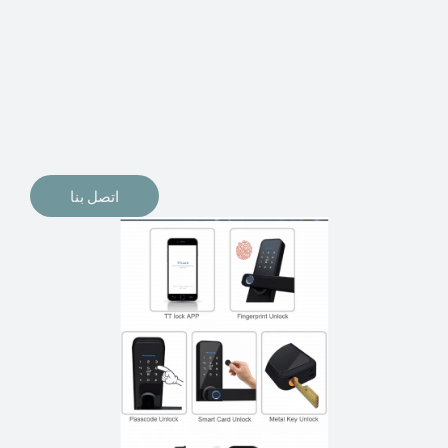
الإلكترونيات لقفل أبوابنا وتأمين منازلنا. يمكن الآن تثبيت
أقفال الأبواب الإلكترونية وأنظمة دخول بدون مفتاح في
منازلنا. ربما كنت تفكر في الحصول على هذه الأنواع من
الأقفال لتحل محل الأنواع التقليدية الموجودة في المنزل أو في
المكاتب التجارية.
اتصل بنا