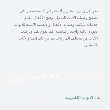
نحن فريق
من النجارين المحترفين المتخصصين
في
تصليح وصيانة الأثاث المنزلي وفتح الأقفال. نقدم
خدمات تركيب وصيانة الأقفال والأنظمة الأمنية للأبواب
بجودة عالية وأسعار مناسبة. كما نقوم بفك وتركيب
الأثاث من مختلف الماركات بما في ذلك إيكيا والأثاث
الخشبي.
اشعر بالراحة النفسية مع الأقفال الإلكترونية لمنزل أو مكتب
أكثر أمانا
أق
فال الأبواب الإلكترونية
قطعت أشكال التكنولوجيا الأكثر
تقدماً طريقها إلى منازلنا. في الوقت الحاضر ، يمكننا استخدام