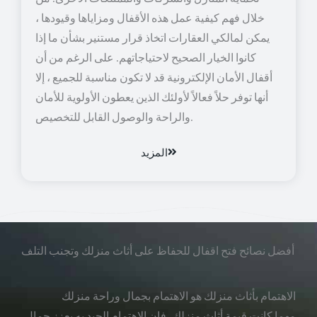
خلال فهم كيفية عمل هذه الأقفال ومزاياها وقيودها ،
يمكن لمالكي العقارات اتخاذ قرار مستنير بشأن ما إذا
كانوا الخيار الصحيح لاحتياجاتهم. على الرغم من أن
أقفال الأمان الإلكترونية قد لا تكون مناسبة للجميع ، إلا
أنها توفر حلاً فعالاً لأولئك الذين يعطون الأولوية للأمان
والراحة والوصول القابل للتخصيص.
المزيد
أفضل نصائح فتح اقفال للحفاظ على أثاث منزلك وتجنب التلف
الاهتمام بأثاث منزلك هو الاهتمام بجمال وراحة منزلك
مهما كانت قيمة أثاث منزلك، فإن الاهتمام الجيد به يعزز جمال