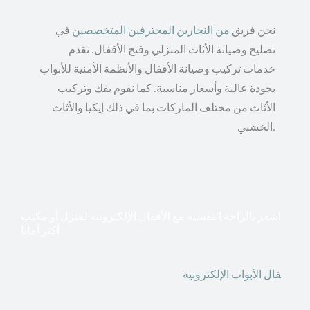
نحن فريق
من النجارين المحترفين المتخصصين
في
تصليح وصيانة الأثاث المنزلي وفتح الأقفال. نقدم
خدمات تركيب وصيانة الأقفال والأنظمة الأمنية للأبواب
بجودة عالية وأسعار مناسبة. كما نقوم بفك وتركيب
الأثاث من مختلف الماركات بما في ذلك إيكيا والأثاث
الخشبي.
اشعر بالراحة النفسية مع الأقفال الإلكترونية لمنزل أو مكتب
أكثر أمانا
أق
فال الأبواب الإلكترونية
قطعت أشكال التكنولوجيا الأكثر
تقدماً طريقها إلى منازلنا. في الوقت الحاضر ، يمكننا استخدام