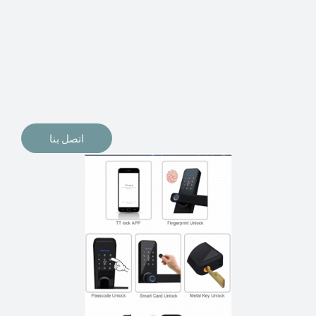
الإلكترونيات لقفل أبوابنا وتأمين منازلنا. يمكن الآن تثبيت
أقفال الأبواب الإلكترونية وأنظمة دخول بدون مفتاح في
منازلنا. ربما كنت تفكر في الحصول على هذه الأنواع من
الأقفال لتحل محل الأنواع التقليدية الموجودة في المنزل أو في
المكاتب التجارية.
اتصل بنا