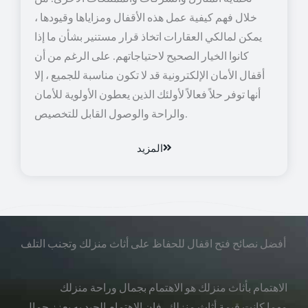
خلال فهم كيفية عمل هذه الأقفال ومزاياها وقيودها ،
يمكن لمالكي العقارات اتخاذ قرار مستنير بشأن ما إذا
كانوا الخيار الصحيح لاحتياجاتهم. على الرغم من أن
أقفال الأمان الإلكترونية قد لا تكون مناسبة للجميع ، إلا
أنها توفر حلاً فعالاً لأولئك الذين يعطون الأولوية للأمان
والراحة والوصول القابل للتخصيص.
المزيد
أفضل نصائح فتح اقفال للحفاظ على أثاث منزلك وتجنب التلف
الاهتمام بأثاث منزلك هو الاهتمام بجمال وراحة منزلك
مهما كانت قيمة أثاث منزلك، فإن الاهتمام الجيد به يعزز جمال