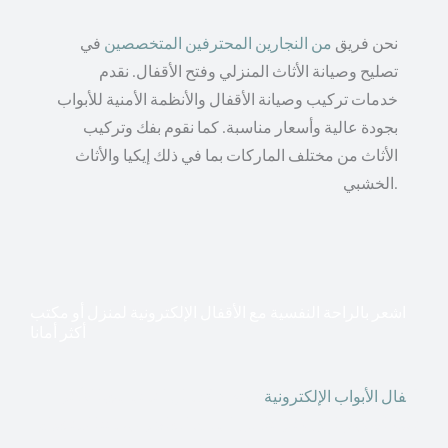
نحن فريق
من النجارين المحترفين المتخصصين
في
تصليح وصيانة الأثاث المنزلي وفتح الأقفال. نقدم
خدمات تركيب وصيانة الأقفال والأنظمة الأمنية للأبواب
بجودة عالية وأسعار مناسبة. كما نقوم بفك وتركيب
الأثاث من مختلف الماركات بما في ذلك إيكيا والأثاث
الخشبي.
اشعر بالراحة النفسية مع الأقفال الإلكترونية لمنزل أو مكتب
أكثر أمانا
أق
فال الأبواب الإلكترونية
قطعت أشكال التكنولوجيا الأكثر
تقدماً طريقها إلى منازلنا. في الوقت الحاضر ، يمكننا استخدام