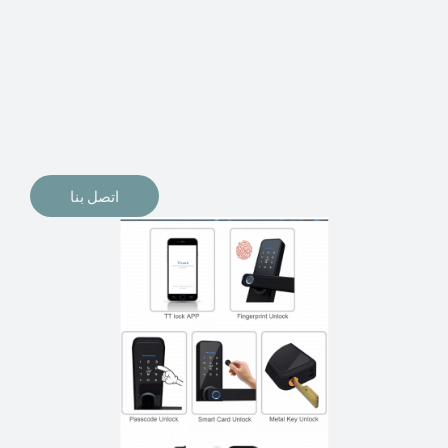
الإلكترونيات لقفل أبوابنا وتأمين منازلنا. يمكن الآن تثبيت
أقفال الأبواب الإلكترونية وأنظمة دخول بدون مفتاح في
منازلنا. ربما كنت تفكر في الحصول على هذه الأنواع من
الأقفال لتحل محل الأنواع التقليدية الموجودة في المنزل أو في
المكاتب التجارية.
اتصل بنا