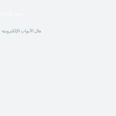
اشعر بالراحة ا
أق
فال الأبواب الإلكترونية
ق
الحاضر ، يمكننا استخدام ال
الأبواب الإلكترونية وأنظ
الأنواع من الأقفال لتحل محل الأنواع التقليدية الموجودة في المنزل أو في المكاتب التجارية.