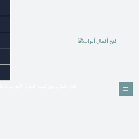
فتح اقفال وتركيب اقفال الأبواب بأع