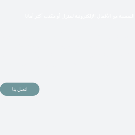
لنفسية مع الأقفال الإلكترونية لمنزل أو مكتب أكثر أمانا
طعت أشكال التكنولوجيا الأكثر تقدماً طريقها إلى منازلنا. في الوقت
إلكترونيات لقفل أبوابنا وتأمين منازلنا. يمكن الآن تثبيت أقفال
مة دخول بدون مفتاح في منازلنا. ربما كنت تفكر في الحصول على هذه
اتصل بنا