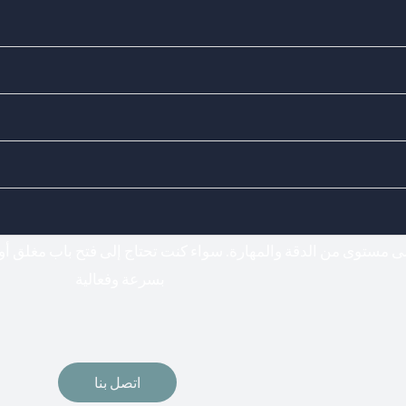
Doors Locks - اختيارك المناسب لفتح وتركيب جميع أنواع الأقفال
فتح اقفال
لى مستوى من الدقة والمهارة. سواء كنت تحتاج إلى فتح باب مغلق أو
بسرعة وفعالية
اتصل بنا