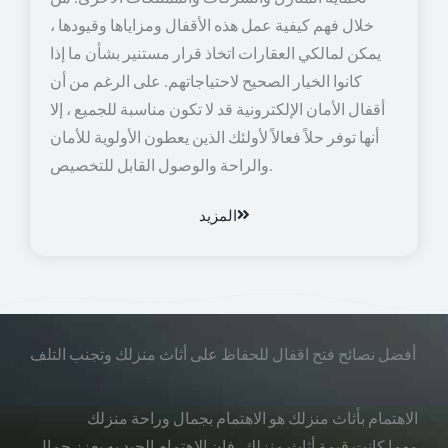
خلال فهم كيفية عمل هذه الأقفال ومزاياها وقيودها ،
يمكن لمالكي العقارات اتخاذ قرار مستنير بشأن ما إذا
كانوا الخيار الصحيح لاحتياجاتهم. على الرغم من أن
أقفال الأمان الإلكترونية قد لا تكون مناسبة للجميع ، إلا
أنها توفر حلاً فعالاً لأولئك الذين يعطون الأولوية للأمان
والراحة والوصول القابل للتخصيص.
المزيد
أفضل نصائح فتح اقفال للحفاظ على أثاث منزلك وتجنب التلف
الاهتمام بأثاث منزلك هو الاهتمام بجمال وراحة منزلك
مهما كانت قيمة أثاث منزلك، فإن الاهتمام الجيد به يعزز جمال