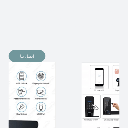
الإلكترونيات لقفل أبوابنا وتأمين منازلنا. يمكن الآن تثبيت
أقفال الأبواب الإلكترونية وأنظمة دخول بدون مفتاح في
منازلنا. ربما كنت تفكر في الحصول على هذه الأنواع من
الأقفال لتحل محل الأنواع التقليدية الموجودة في المنزل أو في
المكاتب التجارية.
اتصل بنا