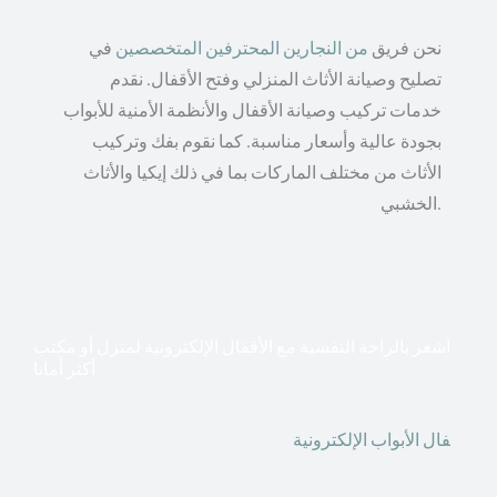
نحن فريق
من النجارين المحترفين المتخصصين
في
تصليح وصيانة الأثاث المنزلي وفتح الأقفال. نقدم
خدمات تركيب وصيانة الأقفال والأنظمة الأمنية للأبواب
بجودة عالية وأسعار مناسبة. كما نقوم بفك وتركيب
الأثاث من مختلف الماركات بما في ذلك إيكيا والأثاث
الخشبي.
اشعر بالراحة النفسية مع الأقفال الإلكترونية لمنزل أو مكتب
أكثر أمانا
أق
فال الأبواب الإلكترونية
قطعت أشكال التكنولوجيا الأكثر
تقدماً طريقها إلى منازلنا. في الوقت الحاضر ، يمكننا استخدام