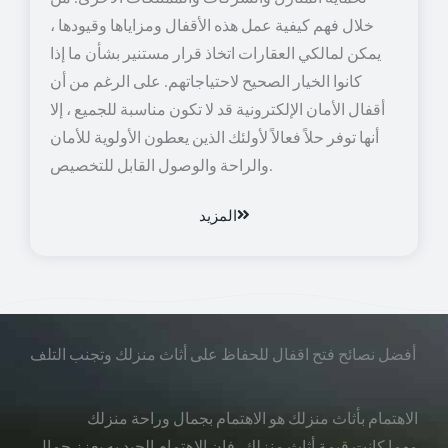
خلال فهم كيفية عمل هذه الأقفال ومزاياها وقيودها ،
يمكن لمالكي العقارات اتخاذ قرار مستنير بشأن ما إذا
كانوا الخيار الصحيح لاحتياجاتهم. على الرغم من أن
أقفال الأمان الإلكترونية قد لا تكون مناسبة للجميع ، إلا
أنها توفر حلاً فعالاً لأولئك الذين يعطون الأولوية للأمان
والراحة والوصول القابل للتخصيص.
المزيد
أفضل نصائح فتح اقفال للحفاظ على أثاث منزلك وتجنب التلف
الاهتمام بأثاث منزلك هو الاهتمام بجمال وراحة منزلك
مهما كانت قيمة أثاث منزلك، فإن الاهتمام الجيد به يعزز جمال