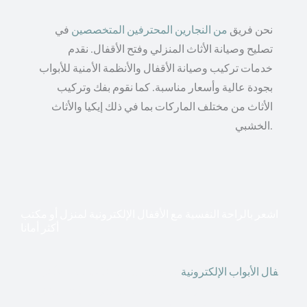
نحن فريق
من النجارين المحترفين المتخصصين
في
تصليح وصيانة الأثاث المنزلي وفتح الأقفال. نقدم
خدمات تركيب وصيانة الأقفال والأنظمة الأمنية للأبواب
بجودة عالية وأسعار مناسبة. كما نقوم بفك وتركيب
الأثاث من مختلف الماركات بما في ذلك إيكيا والأثاث
الخشبي.
اشعر بالراحة النفسية مع الأقفال الإلكترونية لمنزل أو مكتب
أكثر أمانا
أق
فال الأبواب الإلكترونية
قطعت أشكال التكنولوجيا الأكثر
تقدماً طريقها إلى منازلنا. في الوقت الحاضر ، يمكننا استخدام