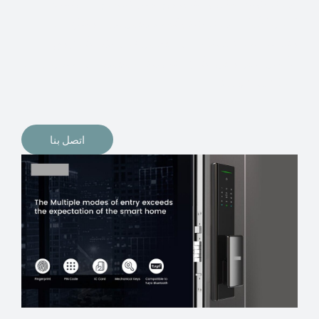
الإلكترونيات لقفل أبوابنا وتأمين منازلنا. يمكن الآن تثبيت
أقفال الأبواب الإلكترونية وأنظمة دخول بدون مفتاح في
منازلنا. ربما كنت تفكر في الحصول على هذه الأنواع من
الأقفال لتحل محل الأنواع التقليدية الموجودة في المنزل أو في
المكاتب التجارية.
اتصل بنا