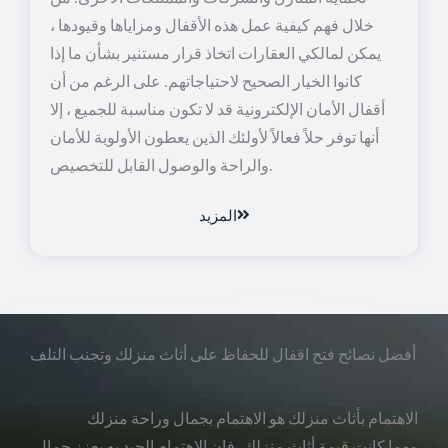
خلال فهم كيفية عمل هذه الأقفال ومزاياها وقيودها ،
يمكن لمالكي العقارات اتخاذ قرار مستنير بشأن ما إذا
كانوا الخيار الصحيح لاحتياجاتهم. على الرغم من أن
أقفال الأمان الإلكترونية قد لا تكون مناسبة للجميع ، إلا
أنها توفر حلاً فعالاً لأولئك الذين يعطون الأولوية للأمان
والراحة والوصول القابل للتخصيص.
المزيد
أفضل نصائح فتح اقفال للحفاظ على أثاث منزلك وتجنب التلف
الاهتمام بأثاث منزلك هو الاهتمام بجمال وراحة منزلك
مهما كانت قيمة أثاث منزلك، فإن الاهتمام الجيد به يعزز جمال