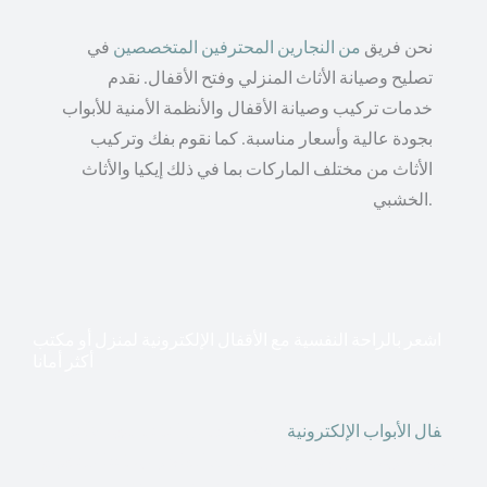
نحن فريق
من النجارين المحترفين المتخصصين
في
تصليح وصيانة الأثاث المنزلي وفتح الأقفال. نقدم
خدمات تركيب وصيانة الأقفال والأنظمة الأمنية للأبواب
بجودة عالية وأسعار مناسبة. كما نقوم بفك وتركيب
الأثاث من مختلف الماركات بما في ذلك إيكيا والأثاث
الخشبي.
اشعر بالراحة النفسية مع الأقفال الإلكترونية لمنزل أو مكتب
أكثر أمانا
أق
فال الأبواب الإلكترونية
قطعت أشكال التكنولوجيا الأكثر
تقدماً طريقها إلى منازلنا. في الوقت الحاضر ، يمكننا استخدام