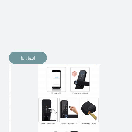
الإلكترونيات لقفل أبوابنا وتأمين منازلنا. يمكن الآن تثبيت
أقفال الأبواب الإلكترونية وأنظمة دخول بدون مفتاح في
منازلنا. ربما كنت تفكر في الحصول على هذه الأنواع من
الأقفال لتحل محل الأنواع التقليدية الموجودة في المنزل أو في
المكاتب التجارية.
اتصل بنا