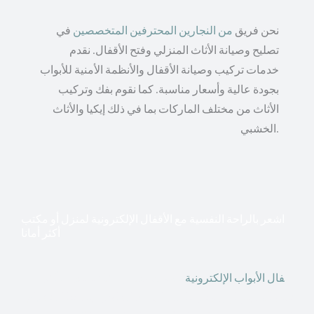
نحن فريق
من النجارين المحترفين المتخصصين
في
تصليح وصيانة الأثاث المنزلي وفتح الأقفال. نقدم
خدمات تركيب وصيانة الأقفال والأنظمة الأمنية للأبواب
بجودة عالية وأسعار مناسبة. كما نقوم بفك وتركيب
الأثاث من مختلف الماركات بما في ذلك إيكيا والأثاث
الخشبي.
اشعر بالراحة النفسية مع الأقفال الإلكترونية لمنزل أو مكتب
أكثر أمانا
أق
فال الأبواب الإلكترونية
قطعت أشكال التكنولوجيا الأكثر
تقدماً طريقها إلى منازلنا. في الوقت الحاضر ، يمكننا استخدام