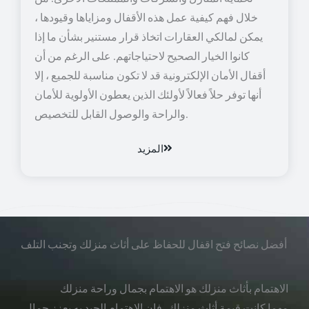
خلال فهم كيفية عمل هذه الأقفال ومزاياها وقيودها ،
يمكن لمالكي العقارات اتخاذ قرار مستنير بشأن ما إذا
كانوا الخيار الصحيح لاحتياجاتهم. على الرغم من أن
أقفال الأمان الإلكترونية قد لا تكون مناسبة للجميع ، إلا
أنها توفر حلاً فعالاً لأولئك الذين يعطون الأولوية للأمان
والراحة والوصول القابل للتخصيص.
المزيد
أفضل نصائح فتح اقفال للحفاظ على أثاث منزلك وتجنب التلف
الاهتمام بأثاث منزلك هو الاهتمام بجمال وراحة منزلك
مهما كانت قيمة أثاث منزلك، فإن الاهتمام الجيد به يعزز جمال