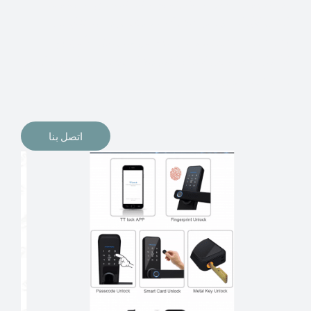
الإلكترونيات لقفل أبوابنا وتأمين منازلنا. يمكن الآن تثبيت
أقفال الأبواب الإلكترونية وأنظمة دخول بدون مفتاح في
منازلنا. ربما كنت تفكر في الحصول على هذه الأنواع من
الأقفال لتحل محل الأنواع التقليدية الموجودة في المنزل أو في
المكاتب التجارية.
اتصل بنا