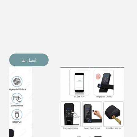
الإلكترونيات لقفل أبوابنا وتأمين منازلنا. يمكن الآن تثبيت
أقفال الأبواب الإلكترونية وأنظمة دخول بدون مفتاح في
منازلنا. ربما كنت تفكر في الحصول على هذه الأنواع من
الأقفال لتحل محل الأنواع التقليدية الموجودة في المنزل أو في
المكاتب التجارية.
اتصل بنا