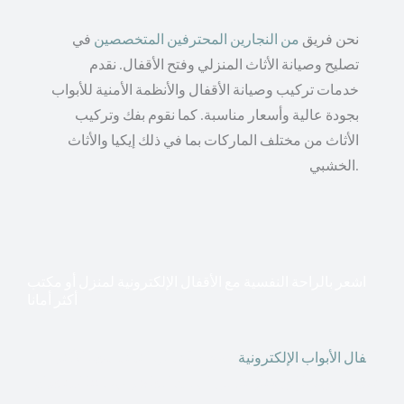
نحن فريق
من النجارين المحترفين المتخصصين
في
تصليح وصيانة الأثاث المنزلي وفتح الأقفال. نقدم
خدمات تركيب وصيانة الأقفال والأنظمة الأمنية للأبواب
بجودة عالية وأسعار مناسبة. كما نقوم بفك وتركيب
الأثاث من مختلف الماركات بما في ذلك إيكيا والأثاث
الخشبي.
اشعر بالراحة النفسية مع الأقفال الإلكترونية لمنزل أو مكتب
أكثر أمانا
أق
فال الأبواب الإلكترونية
قطعت أشكال التكنولوجيا الأكثر
تقدماً طريقها إلى منازلنا. في الوقت الحاضر ، يمكننا استخدام