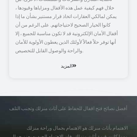
خلال فهم كيفية عمل هذه الأقفال ومزاياها وقيودها ،
يمكن لمالكي العقارات اتخاذ قرار مستنير بشأن ما إذا
كانوا الخيار الصحيح لاحتياجاتهم. على الرغم من أن
أقفال الأمان الإلكترونية قد لا تكون مناسبة للجميع ، إلا
أنها توفر حلاً فعالاً لأولئك الذين يعطون الأولوية للأمان
والراحة والوصول القابل للتخصيص.
المزيد
أفضل نصائح فتح اقفال للحفاظ على أثاث منزلك وتجنب التلف
الاهتمام بأثاث منزلك هو الاهتمام بجمال وراحة منزلك
مهما كانت قيمة أثاث منزلك، فإن الاهتمام الجيد به يعزز جمال