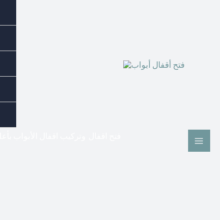
فتح اقفال وتركيب اقفال الأبواب بأع