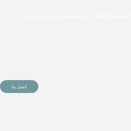
لنفسية مع الأقفال الإلكترونية لمنزل أو مكتب أكثر أمانا
طعت أشكال التكنولوجيا الأكثر تقدماً طريقها إلى منازلنا. في الوقت
إلكترونيات لقفل أبوابنا وتأمين منازلنا. يمكن الآن تثبيت أقفال
مة دخول بدون مفتاح في منازلنا. ربما كنت تفكر في الحصول على هذه
اتصل بنا