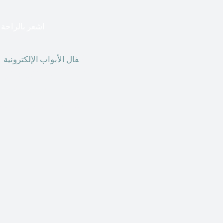
اشعر بالراحة ا
أق
فال الأبواب الإلكترونية
ق
الحاضر ، يمكننا استخدام ال
الأبواب الإلكترونية وأنظ
الأنواع من الأقفال لتحل محل الأنواع التقليدية الموجودة في المنزل أو في المكاتب التجارية.