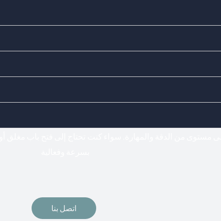
Doors Locks - اختيارك المناسب لفتح وتركيب جميع أنواع الأقفال
فتح اقفال
لى مستوى من الدقة والمهارة. سواء كنت تحتاج إلى فتح باب مغلق أو
بسرعة وفعالية
اتصل بنا