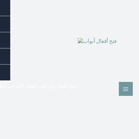
فتح اقفال وتركيب اقفال الأبواب بأع