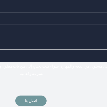
Doors Locks - اختيارك المناسب لفتح وتركيب جميع أنواع الأقفال
فتح اقفال
لى مستوى من الدقة والمهارة. سواء كنت تحتاج إلى فتح باب مغلق أو
بسرعة وفعالية
اتصل بنا