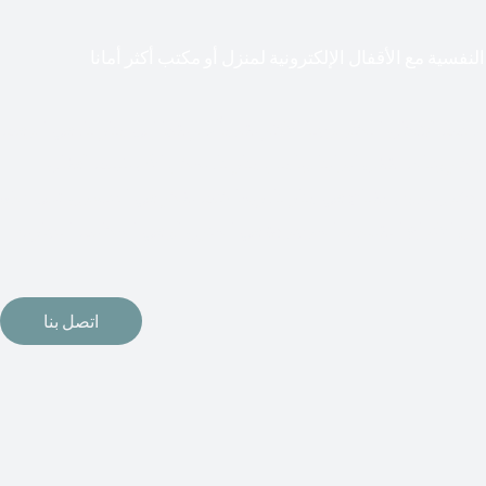
لنفسية مع الأقفال الإلكترونية لمنزل أو مكتب أكثر أمانا
طعت أشكال التكنولوجيا الأكثر تقدماً طريقها إلى منازلنا. في الوقت
إلكترونيات لقفل أبوابنا وتأمين منازلنا. يمكن الآن تثبيت أقفال
مة دخول بدون مفتاح في منازلنا. ربما كنت تفكر في الحصول على هذه
اتصل بنا