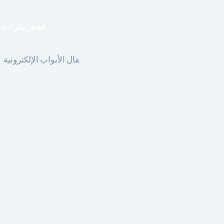
اشعر بالراحة ا
أق
فال الأبواب الإلكترونية
ق
الحاضر ، يمكننا استخدام ال
الأبواب الإلكترونية وأنظ
الأنواع من الأقفال لتحل محل الأنواع التقليدية الموجودة في المنزل أو في المكاتب التجارية.