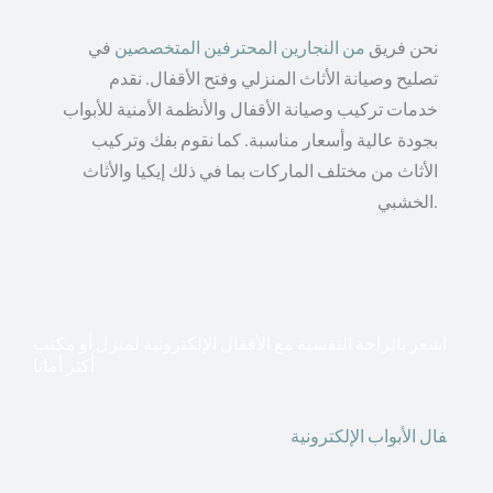
نحن فريق
من النجارين المحترفين المتخصصين
في
تصليح وصيانة الأثاث المنزلي وفتح الأقفال. نقدم
خدمات تركيب وصيانة الأقفال والأنظمة الأمنية للأبواب
بجودة عالية وأسعار مناسبة. كما نقوم بفك وتركيب
الأثاث من مختلف الماركات بما في ذلك إيكيا والأثاث
الخشبي.
اشعر بالراحة النفسية مع الأقفال الإلكترونية لمنزل أو مكتب
أكثر أمانا
أق
فال الأبواب الإلكترونية
قطعت أشكال التكنولوجيا الأكثر
تقدماً طريقها إلى منازلنا. في الوقت الحاضر ، يمكننا استخدام