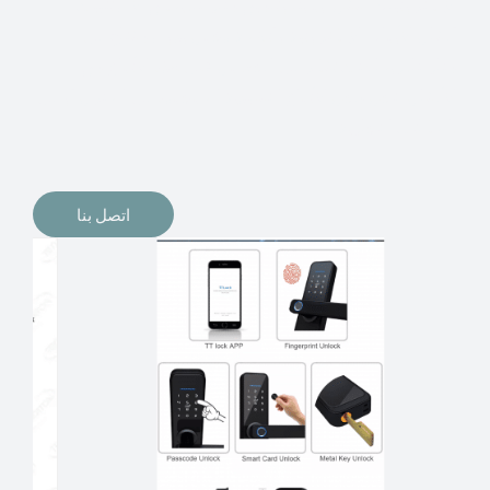
الإلكترونيات لقفل أبوابنا وتأمين منازلنا. يمكن الآن تثبيت
أقفال الأبواب الإلكترونية وأنظمة دخول بدون مفتاح في
منازلنا. ربما كنت تفكر في الحصول على هذه الأنواع من
الأقفال لتحل محل الأنواع التقليدية الموجودة في المنزل أو في
المكاتب التجارية.
اتصل بنا