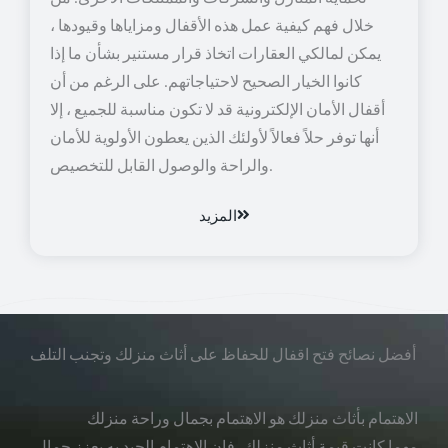
خلال فهم كيفية عمل هذه الأقفال ومزاياها وقيودها ،
يمكن لمالكي العقارات اتخاذ قرار مستنير بشأن ما إذا
كانوا الخيار الصحيح لاحتياجاتهم. على الرغم من أن
أقفال الأمان الإلكترونية قد لا تكون مناسبة للجميع ، إلا
أنها توفر حلاً فعالاً لأولئك الذين يعطون الأولوية للأمان
والراحة والوصول القابل للتخصيص.
المزيد
أفضل نصائح فتح اقفال للحفاظ على أثاث منزلك وتجنب التلف
الاهتمام بأثاث منزلك هو الاهتمام بجمال وراحة منزلك
مهما كانت قيمة أثاث منزلك، فإن الاهتمام الجيد به يعزز جمال