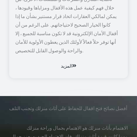
خلال فهم كيفية عمل هذه الأقفال ومزاياها وقيودها ،
يمكن لمالكي العقارات اتخاذ قرار مستنير بشأن ما إذا
كانوا الخيار الصحيح لاحتياجاتهم. على الرغم من أن
أقفال الأمان الإلكترونية قد لا تكون مناسبة للجميع ، إلا
أنها توفر حلاً فعالاً لأولئك الذين يعطون الأولوية للأمان
والراحة والوصول القابل للتخصيص.
المزيد
أفضل نصائح فتح اقفال للحفاظ على أثاث منزلك وتجنب التلف
الاهتمام بأثاث منزلك هو الاهتمام بجمال وراحة منزلك
مهما كانت قيمة أثاث منزلك، فإن الاهتمام الجيد به يعزز جمال