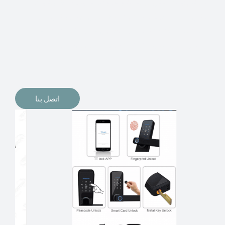
الإلكترونيات لقفل أبوابنا وتأمين منازلنا. يمكن الآن تثبيت
أقفال الأبواب الإلكترونية وأنظمة دخول بدون مفتاح في
منازلنا. ربما كنت تفكر في الحصول على هذه الأنواع من
الأقفال لتحل محل الأنواع التقليدية الموجودة في المنزل أو في
المكاتب التجارية.
اتصل بنا