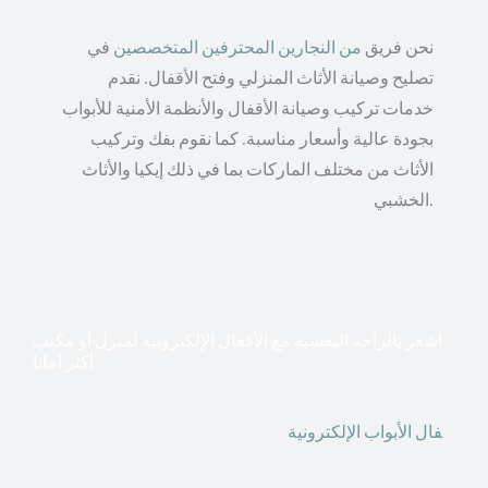
نحن فريق
من النجارين المحترفين المتخصصين
في
تصليح وصيانة الأثاث المنزلي وفتح الأقفال. نقدم
خدمات تركيب وصيانة الأقفال والأنظمة الأمنية للأبواب
بجودة عالية وأسعار مناسبة. كما نقوم بفك وتركيب
الأثاث من مختلف الماركات بما في ذلك إيكيا والأثاث
الخشبي.
اشعر بالراحة النفسية مع الأقفال الإلكترونية لمنزل أو مكتب
أكثر أمانا
أق
فال الأبواب الإلكترونية
قطعت أشكال التكنولوجيا الأكثر
تقدماً طريقها إلى منازلنا. في الوقت الحاضر ، يمكننا استخدام