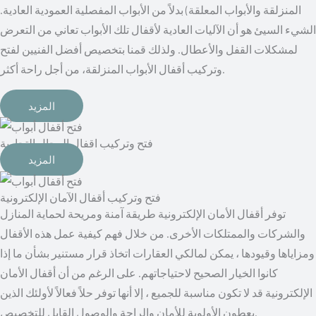
المنزلقة والأبواب المعلقة) بدلاً من الأبواب المفصلية العمودية العادية.
الشيء السيئ هو أن الآليات العادية لأقفال تلك الأبواب تعاني من التعرض
لمشكلات القفل والأعطال. ولذلك قمنا بتخصيص أفضل الفنيين لفتح
وتركيب أقفال الأبواب المنزلقة، من أجل راحة أكثر.
المزيد
فتح وتركيب اقفال المحال التجارية
المزيد
توفر أقفال الأمان الإلكترونية طريقة آمنة ومريحة لحماية المنازل
والشركات والممتلكات الأخرى. من خلال فهم كيفية عمل هذه الأقفال
ومزاياها وقيودها ، يمكن لمالكي العقارات اتخاذ قرار مستنير بشأن ما إذا
كانوا الخيار الصحيح لاحتياجاتهم. على الرغم من أن أقفال الأمان
الإلكترونية قد لا تكون مناسبة للجميع ، إلا أنها توفر حلاً فعالاً لأولئك الذين
يعطون الأولوية للأمان والراحة والوصول القابل للتخصيص.