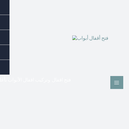
فتح اقفال وتركيب اقفال الأبواب بأع