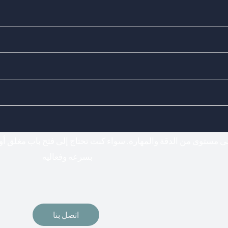
Doors Locks - اختيارك المناسب لفتح وتركيب جميع أنواع الأقفال
فتح اقفال
لى مستوى من الدقة والمهارة. سواء كنت تحتاج إلى فتح باب مغلق أو
بسرعة وفعالية
اتصل بنا