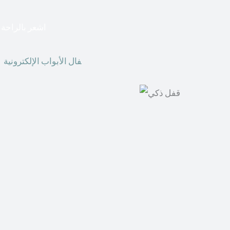
اشعر بالراحة ا
أق
فال الأبواب الإلكترونية
ق
الحاضر ، يمكننا استخدام ال
الأبواب الإلكترونية وأنظ
الأنواع من الأقفال لتحل محل الأنواع التقليدية الموجودة في المنزل أو في المكاتب التجارية.