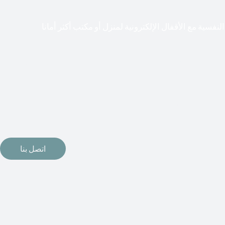
لنفسية مع الأقفال الإلكترونية لمنزل أو مكتب أكثر أمانا
طعت أشكال التكنولوجيا الأكثر تقدماً طريقها إلى منازلنا. في الوقت
إلكترونيات لقفل أبوابنا وتأمين منازلنا. يمكن الآن تثبيت أقفال
مة دخول بدون مفتاح في منازلنا. ربما كنت تفكر في الحصول على هذه
اتصل بنا