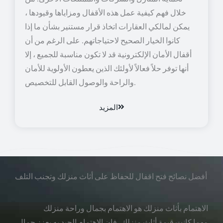
خلال فهم كيفية عمل هذه الأقفال ومزاياها وقيودها ،
يمكن لمالكي العقارات اتخاذ قرار مستنير بشأن ما إذا
كانوا الخيار الصحيح لاحتياجاتهم. على الرغم من أن
أقفال الأمان الإلكترونية قد لا تكون مناسبة للجميع ، إلا
أنها توفر حلاً فعالاً لأولئك الذين يعطون الأولوية للأمان
والراحة والوصول القابل للتخصيص.
المزيد
أفضل نصائح فتح اقفال للحفاظ على أثاث منزلك وتجنب التلف
الاهتمام بأثاث منزلك هو الاهتمام بجمال وراحة منزلك
مهما كانت قيمة أثاث منزلك، فإن الاهتمام الجيد به يعزز جمال