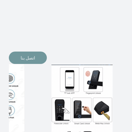
الإلكترونيات لقفل أبوابنا وتأمين منازلنا. يمكن الآن تثبيت
أقفال الأبواب الإلكترونية وأنظمة دخول بدون مفتاح في
منازلنا. ربما كنت تفكر في الحصول على هذه الأنواع من
الأقفال لتحل محل الأنواع التقليدية الموجودة في المنزل أو في
المكاتب التجارية.
اتصل بنا