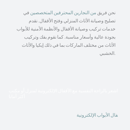
نحن فريق
من النجارين المحترفين المتخصصين
في
تصليح وصيانة الأثاث المنزلي وفتح الأقفال. نقدم
خدمات تركيب وصيانة الأقفال والأنظمة الأمنية للأبواب
بجودة عالية وأسعار مناسبة. كما نقوم بفك وتركيب
الأثاث من مختلف الماركات بما في ذلك إيكيا والأثاث
الخشبي.
اشعر بالراحة النفسية مع الأقفال الإلكترونية لمنزل أو مكتب
أكثر أمانا
أق
فال الأبواب الإلكترونية
قطعت أشكال التكنولوجيا الأكثر
تقدماً طريقها إلى منازلنا. في الوقت الحاضر ، يمكننا استخدام