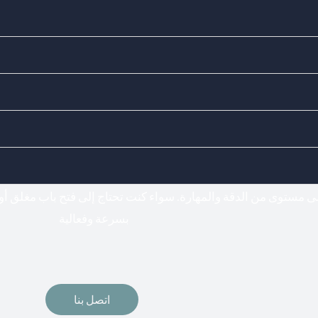
Doors Locks - اختيارك المناسب لفتح وتركيب جميع أنواع الأقفال
فتح اقفال
لى مستوى من الدقة والمهارة. سواء كنت تحتاج إلى فتح باب مغلق أو
بسرعة وفعالية
اتصل بنا