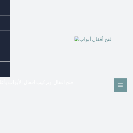
فتح اقفال وتركيب اقفال الأبواب بأع