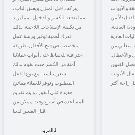
قة والأبواب
يتركه داخل المنزل ويغلق الباب ،
قة) بدلاً من
مما يدفعه للكسر والدخول ، مما يزيد
ية العادية.
من تكلفة الإصلاحات اللاحقة. لذلك
يات العادية
ندرك أهمية توفير ورشة عمل
اب تعاني من
متخصصة في فتح الأقفال بطريقة
 والأعطال.
احترافية للحفاظ على أبواب عملائنا
ضل الفنيين
آمنة من الكسر حيث نقوم بذلك
فال الأبواب
بسعر يتناسب مع نوع القفل
المطلوب ونوفر للعملاء مفاتيح
جديدة على الفور ، و يتم تقديم
المساعدة في أسرع وقت ممكن من
قبل الفنيين لدينا.
المزيد