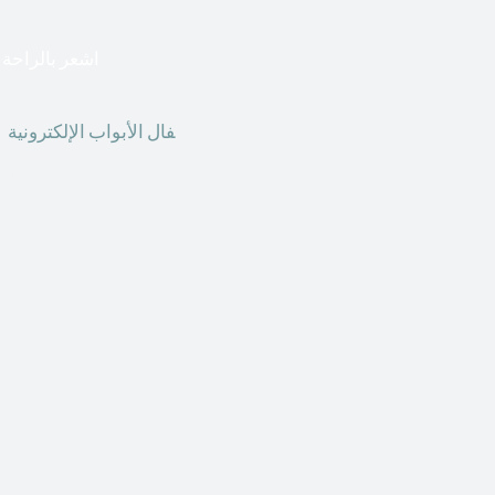
اشعر بالراحة ا
أق
فال الأبواب الإلكترونية
ق
الحاضر ، يمكننا استخدام ال
الأبواب الإلكترونية وأنظ
الأنواع من الأقفال لتحل محل الأنواع التقليدية الموجودة في المنزل أو في المكاتب التجارية.