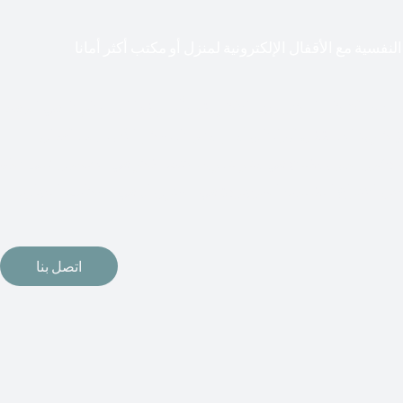
لنفسية مع الأقفال الإلكترونية لمنزل أو مكتب أكثر أمانا
طعت أشكال التكنولوجيا الأكثر تقدماً طريقها إلى منازلنا. في الوقت
إلكترونيات لقفل أبوابنا وتأمين منازلنا. يمكن الآن تثبيت أقفال
مة دخول بدون مفتاح في منازلنا. ربما كنت تفكر في الحصول على هذه
اتصل بنا