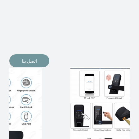
الإلكترونيات لقفل أبوابنا وتأمين منازلنا. يمكن الآن تثبيت
أقفال الأبواب الإلكترونية وأنظمة دخول بدون مفتاح في
منازلنا. ربما كنت تفكر في الحصول على هذه الأنواع من
الأقفال لتحل محل الأنواع التقليدية الموجودة في المنزل أو في
المكاتب التجارية.
اتصل بنا