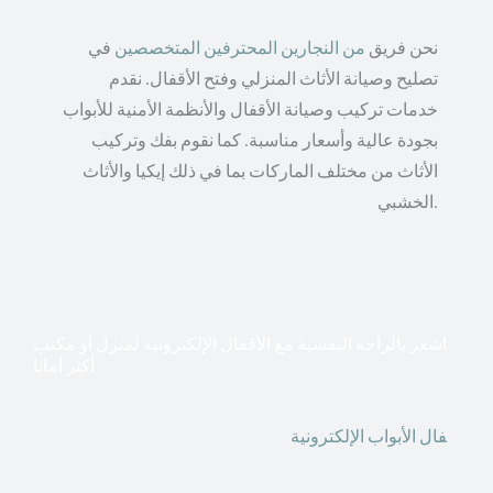
نحن فريق
من النجارين المحترفين المتخصصين
في
تصليح وصيانة الأثاث المنزلي وفتح الأقفال. نقدم
خدمات تركيب وصيانة الأقفال والأنظمة الأمنية للأبواب
بجودة عالية وأسعار مناسبة. كما نقوم بفك وتركيب
الأثاث من مختلف الماركات بما في ذلك إيكيا والأثاث
الخشبي.
اشعر بالراحة النفسية مع الأقفال الإلكترونية لمنزل أو مكتب
أكثر أمانا
أق
فال الأبواب الإلكترونية
قطعت أشكال التكنولوجيا الأكثر
تقدماً طريقها إلى منازلنا. في الوقت الحاضر ، يمكننا استخدام