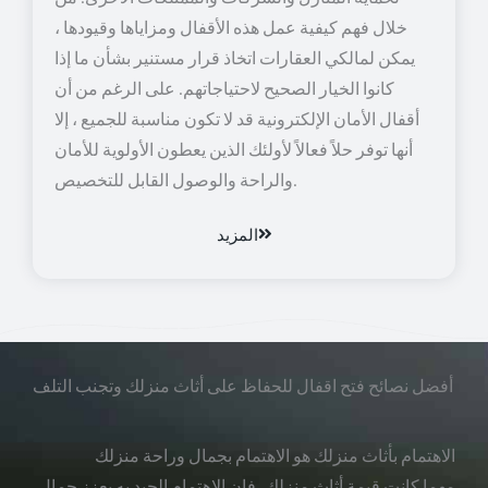
خلال فهم كيفية عمل هذه الأقفال ومزاياها وقيودها ،
يمكن لمالكي العقارات اتخاذ قرار مستنير بشأن ما إذا
كانوا الخيار الصحيح لاحتياجاتهم. على الرغم من أن
أقفال الأمان الإلكترونية قد لا تكون مناسبة للجميع ، إلا
أنها توفر حلاً فعالاً لأولئك الذين يعطون الأولوية للأمان
والراحة والوصول القابل للتخصيص.
المزيد
أفضل نصائح فتح اقفال للحفاظ على أثاث منزلك وتجنب التلف
الاهتمام بأثاث منزلك هو الاهتمام بجمال وراحة منزلك
مهما كانت قيمة أثاث منزلك، فإن الاهتمام الجيد به يعزز جمال