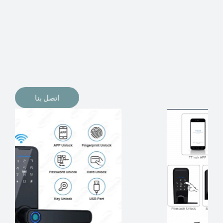
الإلكترونيات لقفل أبوابنا وتأمين منازلنا. يمكن الآن تثبيت
أقفال الأبواب الإلكترونية وأنظمة دخول بدون مفتاح في
منازلنا. ربما كنت تفكر في الحصول على هذه الأنواع من
الأقفال لتحل محل الأنواع التقليدية الموجودة في المنزل أو في
المكاتب التجارية.
اتصل بنا