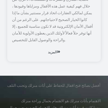
خلال فهم كيفية عمل هذه الأقفال ومزاياها وقيودها ،
يمكن لمالكي العقارات اتخاذ قرار مستنير بشأن ما إذا
كانوا الخيار الصحيح لاحتياجاتهم. على الرغم من أن
أقفال الأمان الإلكترونية قد لا تكون مناسبة للجميع ، إلا
أنها توفر حلاً فعالاً لأولئك الذين يعطون الأولوية للأمان
والراحة والوصول القابل للتخصيص.
المزيد
أفضل نصائح فتح اقفال للحفاظ على أثاث منزلك وتجنب التلف
الاهتمام بأثاث منزلك هو الاهتمام بجمال وراحة منزلك
مهما كانت قيمة أثاث منزلك، فإن الاهتمام الجيد به يعزز جمال