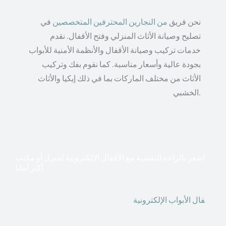
نحن فريق
من النجارين المحترفين المتخصصين
في
تصليح وصيانة الأثاث المنزلي وفتح الأقفال. نقدم
خدمات تركيب وصيانة الأقفال والأنظمة الأمنية للأبواب
بجودة عالية وأسعار مناسبة. كما نقوم بفك وتركيب
الأثاث من مختلف الماركات بما في ذلك إيكيا والأثاث
الخشبي.
اشعر بالراحة النفسية مع الأقفال الإلكترونية لمنزل أو مكتب
أكثر أمانا
أق
فال الأبواب الإلكترونية
قطعت أشكال التكنولوجيا الأكثر
تقدماً طريقها إلى منازلنا. في الوقت الحاضر ، يمكننا استخدام