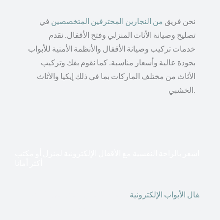
نحن فريق
من النجارين المحترفين المتخصصين
في
تصليح وصيانة الأثاث المنزلي وفتح الأقفال. نقدم
خدمات تركيب وصيانة الأقفال والأنظمة الأمنية للأبواب
بجودة عالية وأسعار مناسبة. كما نقوم بفك وتركيب
الأثاث من مختلف الماركات بما في ذلك إيكيا والأثاث
الخشبي.
اشعر بالراحة النفسية مع الأقفال الإلكترونية لمنزل أو مكتب
أكثر أمانا
أق
فال الأبواب الإلكترونية
قطعت أشكال التكنولوجيا الأكثر
تقدماً طريقها إلى منازلنا. في الوقت الحاضر ، يمكننا استخدام