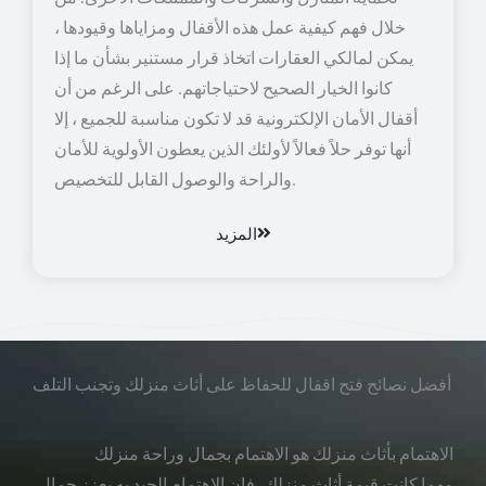
خلال فهم كيفية عمل هذه الأقفال ومزاياها وقيودها ،
يمكن لمالكي العقارات اتخاذ قرار مستنير بشأن ما إذا
كانوا الخيار الصحيح لاحتياجاتهم. على الرغم من أن
أقفال الأمان الإلكترونية قد لا تكون مناسبة للجميع ، إلا
أنها توفر حلاً فعالاً لأولئك الذين يعطون الأولوية للأمان
والراحة والوصول القابل للتخصيص.
المزيد
أفضل نصائح فتح اقفال للحفاظ على أثاث منزلك وتجنب التلف
الاهتمام بأثاث منزلك هو الاهتمام بجمال وراحة منزلك
مهما كانت قيمة أثاث منزلك، فإن الاهتمام الجيد به يعزز جمال