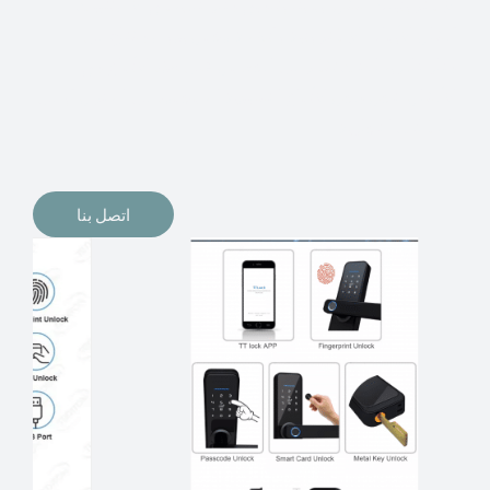
الإلكترونيات لقفل أبوابنا وتأمين منازلنا. يمكن الآن تثبيت
أقفال الأبواب الإلكترونية وأنظمة دخول بدون مفتاح في
منازلنا. ربما كنت تفكر في الحصول على هذه الأنواع من
الأقفال لتحل محل الأنواع التقليدية الموجودة في المنزل أو في
المكاتب التجارية.
اتصل بنا