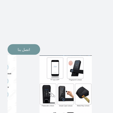
الإلكترونيات لقفل أبوابنا وتأمين منازلنا. يمكن الآن تثبيت
أقفال الأبواب الإلكترونية وأنظمة دخول بدون مفتاح في
منازلنا. ربما كنت تفكر في الحصول على هذه الأنواع من
الأقفال لتحل محل الأنواع التقليدية الموجودة في المنزل أو في
المكاتب التجارية.
اتصل بنا