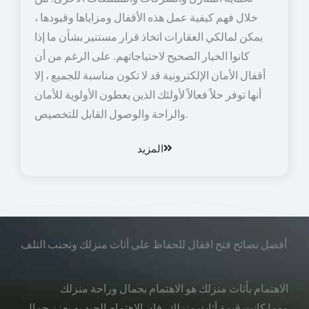
خلال فهم كيفية عمل هذه الأقفال ومزاياها وقيودها ،
يمكن لمالكي العقارات اتخاذ قرار مستنير بشأن ما إذا
كانوا الخيار الصحيح لاحتياجاتهم. على الرغم من أن
أقفال الأمان الإلكترونية قد لا تكون مناسبة للجميع ، إلا
أنها توفر حلاً فعالاً لأولئك الذين يعطون الأولوية للأمان
والراحة والوصول القابل للتخصيص.
المزيد
أفضل نصائح فتح اقفال للحفاظ على أثاث منزلك وتجنب التلف
الاهتمام بأثاث منزلك هو الاهتمام بجمال وراحة منزلك
مهما كانت قيمة أثاث منزلك، فإن الاهتمام الجيد به يعزز جمال