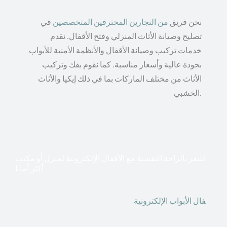
نحن فريق
من النجارين المحترفين المتخصصين
في
تصليح وصيانة الأثاث المنزلي وفتح الأقفال. نقدم
خدمات تركيب وصيانة الأقفال والأنظمة الأمنية للأبواب
بجودة عالية وأسعار مناسبة. كما نقوم بفك وتركيب
الأثاث من مختلف الماركات بما في ذلك إيكيا والأثاث
الخشبي.
اشعر بالراحة النفسية مع الأقفال الإلكترونية لمنزل أو مكتب
أكثر أمانا
أق
فال الأبواب الإلكترونية
قطعت أشكال التكنولوجيا الأكثر
تقدماً طريقها إلى منازلنا. في الوقت الحاضر ، يمكننا استخدام