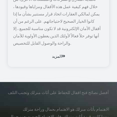
خلال فهم كيفية عمل هذه الأقفال ومزاياها وقيودها ،
يمكن لمالكي العقارات اتخاذ قرار مستنير بشأن ما إذا
كانوا الخيار الصحيح لاحتياجاتهم. على الرغم من أن
أقفال الأمان الإلكترونية قد لا تكون مناسبة للجميع ، إلا
أنها توفر حلاً فعالاً لأولئك الذين يعطون الأولوية للأمان
والراحة والوصول القابل للتخصيص.
المزيد
أفضل نصائح فتح اقفال للحفاظ على أثاث منزلك وتجنب التلف
الاهتمام بأثاث منزلك هو الاهتمام بجمال وراحة منزلك
مهما كانت قيمة أثاث منزلك، فإن الاهتمام الجيد به يعزز جمال