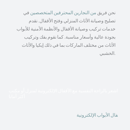
نحن فريق
من النجارين المحترفين المتخصصين
في
تصليح وصيانة الأثاث المنزلي وفتح الأقفال. نقدم
خدمات تركيب وصيانة الأقفال والأنظمة الأمنية للأبواب
بجودة عالية وأسعار مناسبة. كما نقوم بفك وتركيب
الأثاث من مختلف الماركات بما في ذلك إيكيا والأثاث
الخشبي.
اشعر بالراحة النفسية مع الأقفال الإلكترونية لمنزل أو مكتب
أكثر أمانا
أق
فال الأبواب الإلكترونية
قطعت أشكال التكنولوجيا الأكثر
تقدماً طريقها إلى منازلنا. في الوقت الحاضر ، يمكننا استخدام