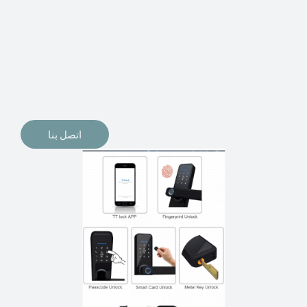
الإلكترونيات لقفل أبوابنا وتأمين منازلنا. يمكن الآن تثبيت
أقفال الأبواب الإلكترونية وأنظمة دخول بدون مفتاح في
منازلنا. ربما كنت تفكر في الحصول على هذه الأنواع من
الأقفال لتحل محل الأنواع التقليدية الموجودة في المنزل أو في
المكاتب التجارية.
اتصل بنا