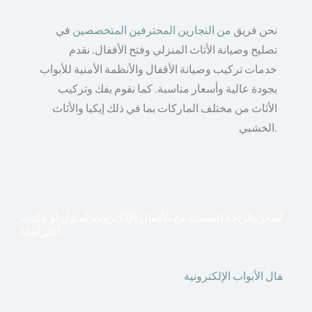
نحن فريق
من النجارين المحترفين المتخصصين
في
تصليح وصيانة الأثاث المنزلي وفتح الأقفال. نقدم
خدمات تركيب وصيانة الأقفال والأنظمة الأمنية للأبواب
بجودة عالية وأسعار مناسبة. كما نقوم بفك وتركيب
الأثاث من مختلف الماركات بما في ذلك إيكيا والأثاث
الخشبي.
اشعر بالراحة النفسية مع الأقفال الإلكترونية لمنزل أو مكتب
أكثر أمانا
أق
فال الأبواب الإلكترونية
قطعت أشكال التكنولوجيا الأكثر
تقدماً طريقها إلى منازلنا. في الوقت الحاضر ، يمكننا استخدام