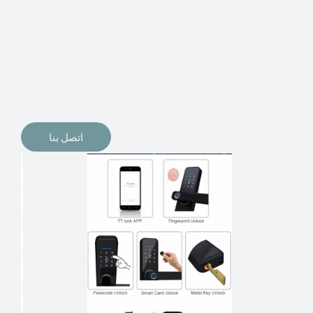
الإلكترونيات لقفل أبوابنا وتأمين منازلنا. يمكن الآن تثبيت
أقفال الأبواب الإلكترونية وأنظمة دخول بدون مفتاح في
منازلنا. ربما كنت تفكر في الحصول على هذه الأنواع من
الأقفال لتحل محل الأنواع التقليدية الموجودة في المنزل أو في
المكاتب التجارية.
اتصل بنا