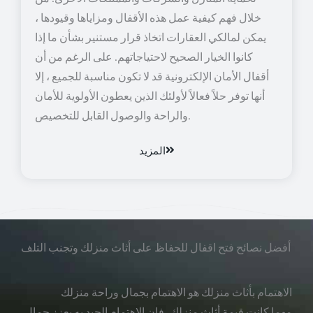
خلال فهم كيفية عمل هذه الأقفال ومزاياها وقيودها ،
يمكن لمالكي العقارات اتخاذ قرار مستنير بشأن ما إذا
كانوا الخيار الصحيح لاحتياجاتهم. على الرغم من أن
أقفال الأمان الإلكترونية قد لا تكون مناسبة للجميع ، إلا
أنها توفر حلاً فعالاً لأولئك الذين يعطون الأولوية للأمان
والراحة والوصول القابل للتخصيص.
المزيد
أفضل نصائح فتح اقفال للحفاظ على أثاث منزلك وتجنب التلف
الاهتمام بأثاث منزلك هو الاهتمام بجمال وراحة منزلك
مهما كانت قيمة أثاث منزلك، فإن الاهتمام الجيد به يعزز جمال