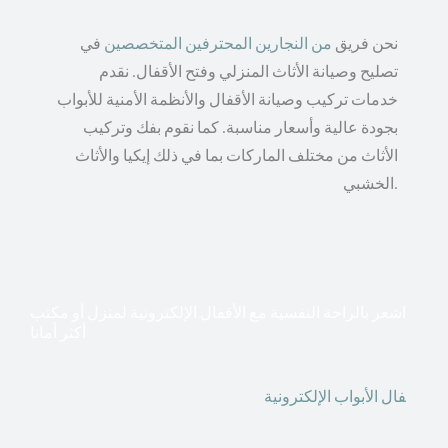
نحن فريق
من النجارين المحترفين المتخصصين
في
تصليح وصيانة الأثاث المنزلي وفتح الأقفال. نقدم
خدمات تركيب وصيانة الأقفال والأنظمة الأمنية للأبواب
بجودة عالية وأسعار مناسبة. كما نقوم بفك وتركيب
الأثاث من مختلف الماركات بما في ذلك إيكيا والأثاث
الخشبي.
اشعر بالراحة النفسية مع الأقفال الإلكترونية لمنزل أو مكتب
أكثر أمانا
أق
فال الأبواب الإلكترونية
قطعت أشكال التكنولوجيا الأكثر
تقدماً طريقها إلى منازلنا. في الوقت الحاضر ، يمكننا استخدام