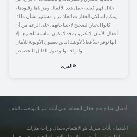
خلال فهم كيفية عمل هذه الأقفال ومزاياها وقيودها ،
يمكن لمالكي العقارات اتخاذ قرار مستنير بشأن ما إذا
كانوا الخيار الصحيح لاحتياجاتهم. على الرغم من أن
أقفال الأمان الإلكترونية قد لا تكون مناسبة للجميع ، إلا
أنها توفر حلاً فعالاً لأولئك الذين يعطون الأولوية للأمان
والراحة والوصول القابل للتخصيص.
المزيد
أفضل نصائح فتح اقفال للحفاظ على أثاث منزلك وتجنب التلف
الاهتمام بأثاث منزلك هو الاهتمام بجمال وراحة منزلك
مهما كانت قيمة أثاث منزلك، فإن الاهتمام الجيد به يعزز جمال