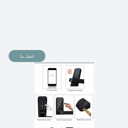
الإلكترونيات لقفل أبوابنا وتأمين منازلنا. يمكن الآن تثبيت
أقفال الأبواب الإلكترونية وأنظمة دخول بدون مفتاح في
منازلنا. ربما كنت تفكر في الحصول على هذه الأنواع من
الأقفال لتحل محل الأنواع التقليدية الموجودة في المنزل أو في
المكاتب التجارية.
اتصل بنا