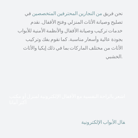
نحن فريق
من النجارين المحترفين المتخصصين
في
تصليح وصيانة الأثاث المنزلي وفتح الأقفال. نقدم
خدمات تركيب وصيانة الأقفال والأنظمة الأمنية للأبواب
بجودة عالية وأسعار مناسبة. كما نقوم بفك وتركيب
الأثاث من مختلف الماركات بما في ذلك إيكيا والأثاث
الخشبي.
اشعر بالراحة النفسية مع الأقفال الإلكترونية لمنزل أو مكتب
أكثر أمانا
أق
فال الأبواب الإلكترونية
قطعت أشكال التكنولوجيا الأكثر
تقدماً طريقها إلى منازلنا. في الوقت الحاضر ، يمكننا استخدام