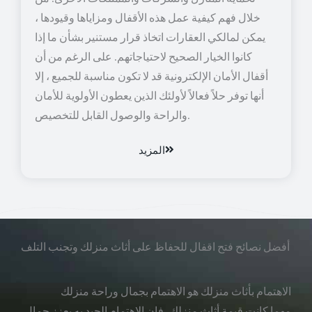
خلال فهم كيفية عمل هذه الأقفال ومزاياها وقيودها ،
يمكن لمالكي العقارات اتخاذ قرار مستنير بشأن ما إذا
كانوا الخيار الصحيح لاحتياجاتهم. على الرغم من أن
أقفال الأمان الإلكترونية قد لا تكون مناسبة للجميع ، إلا
أنها توفر حلاً فعالاً لأولئك الذين يعطون الأولوية للأمان
والراحة والوصول القابل للتخصيص.
المزيد
أفضل نصائح فتح اقفال للحفاظ على أثاث منزلك وتجنب التلف
الاهتمام بأثاث منزلك هو الاهتمام بجمال وراحة منزلك
مهما كانت قيمة أثاث منزلك، فإن الاهتمام الجيد به يعزز جمال