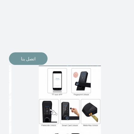
الإلكترونيات لقفل أبوابنا وتأمين منازلنا. يمكن الآن تثبيت
أقفال الأبواب الإلكترونية وأنظمة دخول بدون مفتاح في
منازلنا. ربما كنت تفكر في الحصول على هذه الأنواع من
الأقفال لتحل محل الأنواع التقليدية الموجودة في المنزل أو في
المكاتب التجارية.
اتصل بنا