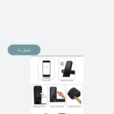
الإلكترونيات لقفل أبوابنا وتأمين منازلنا. يمكن الآن تثبيت
أقفال الأبواب الإلكترونية وأنظمة دخول بدون مفتاح في
منازلنا. ربما كنت تفكر في الحصول على هذه الأنواع من
الأقفال لتحل محل الأنواع التقليدية الموجودة في المنزل أو في
المكاتب التجارية.
اتصل بنا