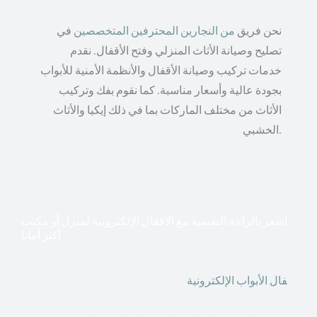
نحن فريق
من النجارين المحترفين المتخصصين
في
تصليح وصيانة الأثاث المنزلي وفتح الأقفال. نقدم
خدمات تركيب وصيانة الأقفال والأنظمة الأمنية للأبواب
بجودة عالية وأسعار مناسبة. كما نقوم بفك وتركيب
الأثاث من مختلف الماركات بما في ذلك إيكيا والأثاث
الخشبي.
اشعر بالراحة النفسية مع الأقفال الإلكترونية لمنزل أو مكتب
أكثر أمانا
أق
فال الأبواب الإلكترونية
قطعت أشكال التكنولوجيا الأكثر
تقدماً طريقها إلى منازلنا. في الوقت الحاضر ، يمكننا استخدام