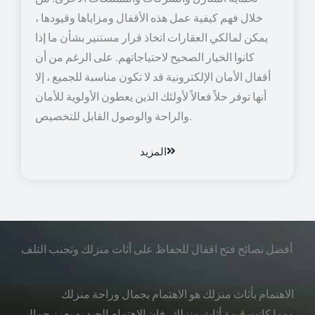
خلال فهم كيفية عمل هذه الأقفال ومزاياها وقيودها ،
يمكن لمالكي العقارات اتخاذ قرار مستنير بشأن ما إذا
كانوا الخيار الصحيح لاحتياجاتهم. على الرغم من أن
أقفال الأمان الإلكترونية قد لا تكون مناسبة للجميع ، إلا
أنها توفر حلاً فعالاً لأولئك الذين يعطون الأولوية للأمان
والراحة والوصول القابل للتخصيص.
المزيد
أفضل نصائح فتح اقفال للحفاظ على أثاث منزلك وتجنب التلف
الاهتمام بأثاث منزلك هو الاهتمام بجمال وراحة منزلك
مهما كانت قيمة أثاث منزلك، فإن الاهتمام الجيد به يعزز جمال