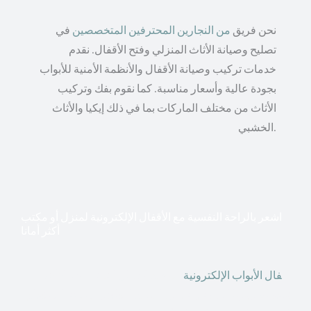
نحن فريق
من النجارين المحترفين المتخصصين
في
تصليح وصيانة الأثاث المنزلي وفتح الأقفال. نقدم
خدمات تركيب وصيانة الأقفال والأنظمة الأمنية للأبواب
بجودة عالية وأسعار مناسبة. كما نقوم بفك وتركيب
الأثاث من مختلف الماركات بما في ذلك إيكيا والأثاث
الخشبي.
اشعر بالراحة النفسية مع الأقفال الإلكترونية لمنزل أو مكتب
أكثر أمانا
أق
فال الأبواب الإلكترونية
قطعت أشكال التكنولوجيا الأكثر
تقدماً طريقها إلى منازلنا. في الوقت الحاضر ، يمكننا استخدام