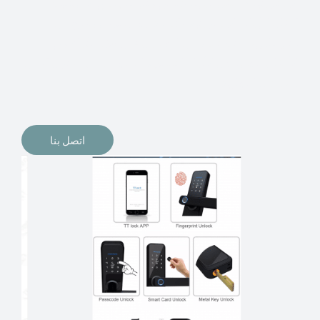
الإلكترونيات لقفل أبوابنا وتأمين منازلنا. يمكن الآن تثبيت
أقفال الأبواب الإلكترونية وأنظمة دخول بدون مفتاح في
منازلنا. ربما كنت تفكر في الحصول على هذه الأنواع من
الأقفال لتحل محل الأنواع التقليدية الموجودة في المنزل أو في
المكاتب التجارية.
اتصل بنا