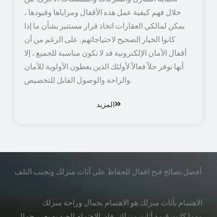
خلال فهم كيفية عمل هذه الأقفال ومزاياها وقيودها ،
يمكن لمالكي العقارات اتخاذ قرار مستنير بشأن ما إذا
كانوا الخيار الصحيح لاحتياجاتهم. على الرغم من أن
أقفال الأمان الإلكترونية قد لا تكون مناسبة للجميع ، إلا
أنها توفر حلاً فعالاً لأولئك الذين يعطون الأولوية للأمان
والراحة والوصول القابل للتخصيص.
المزيد
أفضل نصائح فتح اقفال للحفاظ على أثاث منزلك وتجنب التلف
الاهتمام بأثاث منزلك هو الاهتمام بجمال وراحة منزلك
مهما كانت قيمة أثاث منزلك، فإن الاهتمام الجيد به يعزز جمال