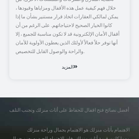
خلال فهم كيفية عمل هذه الأقفال ومزاياها وقيودها ،
يمكن لمالكي العقارات اتخاذ قرار مستنير بشأن ما إذا
كانوا الخيار الصحيح لاحتياجاتهم. على الرغم من أن
أقفال الأمان الإلكترونية قد لا تكون مناسبة للجميع ، إلا
أنها توفر حلاً فعالاً لأولئك الذين يعطون الأولوية للأمان
والراحة والوصول القابل للتخصيص.
المزيد
أفضل نصائح فتح اقفال للحفاظ على أثاث منزلك وتجنب التلف
الاهتمام بأثاث منزلك هو الاهتمام بجمال وراحة منزلك
مهما كانت قيمة أثاث منزلك، فإن الاهتمام الجيد به يعزز جمال