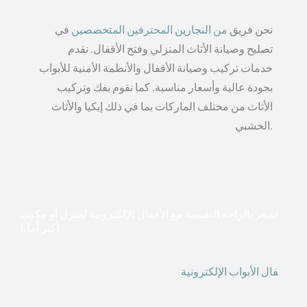
نحن فريق
من النجارين المحترفين المتخصصين
في
تصليح وصيانة الأثاث المنزلي وفتح الأقفال. نقدم
خدمات تركيب وصيانة الأقفال والأنظمة الأمنية للأبواب
بجودة عالية وأسعار مناسبة. كما نقوم بفك وتركيب
الأثاث من مختلف الماركات بما في ذلك إيكيا والأثاث
الخشبي.
اشعر بالراحة النفسية مع الأقفال الإلكترونية لمنزل أو مكتب
أكثر أمانا
أق
فال الأبواب الإلكترونية
قطعت أشكال التكنولوجيا الأكثر
تقدماً طريقها إلى منازلنا. في الوقت الحاضر ، يمكننا استخدام