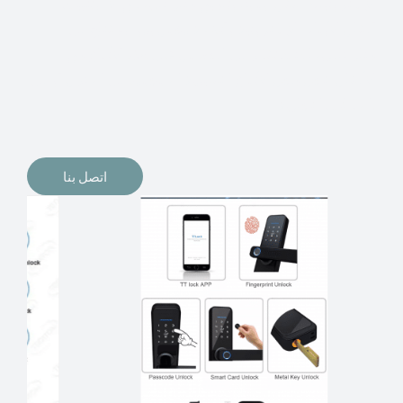
الإلكترونيات لقفل أبوابنا وتأمين منازلنا. يمكن الآن تثبيت
أقفال الأبواب الإلكترونية وأنظمة دخول بدون مفتاح في
منازلنا. ربما كنت تفكر في الحصول على هذه الأنواع من
الأقفال لتحل محل الأنواع التقليدية الموجودة في المنزل أو في
المكاتب التجارية.
اتصل بنا