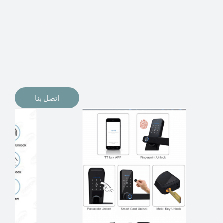
الإلكترونيات لقفل أبوابنا وتأمين منازلنا. يمكن الآن تثبيت
أقفال الأبواب الإلكترونية وأنظمة دخول بدون مفتاح في
منازلنا. ربما كنت تفكر في الحصول على هذه الأنواع من
الأقفال لتحل محل الأنواع التقليدية الموجودة في المنزل أو في
المكاتب التجارية.
اتصل بنا