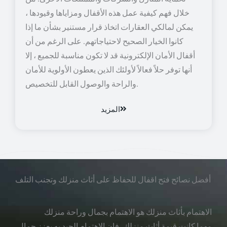
خلال فهم كيفية عمل هذه الأقفال ومزاياها وقيودها ،
يمكن لمالكي العقارات اتخاذ قرار مستنير بشأن ما إذا
كانوا الخيار الصحيح لاحتياجاتهم. على الرغم من أن
أقفال الأمان الإلكترونية قد لا تكون مناسبة للجميع ، إلا
أنها توفر حلاً فعالاً لأولئك الذين يعطون الأولوية للأمان
والراحة والوصول القابل للتخصيص.
المزيد
أفضل نصائح فتح اقفال للحفاظ على أثاث منزلك وتجنب التلف
الاهتمام بأثاث منزلك هو الاهتمام بجمال وراحة منزلك
مهما كانت قيمة أثاث منزلك، فإن الاهتمام الجيد به يعزز جمال