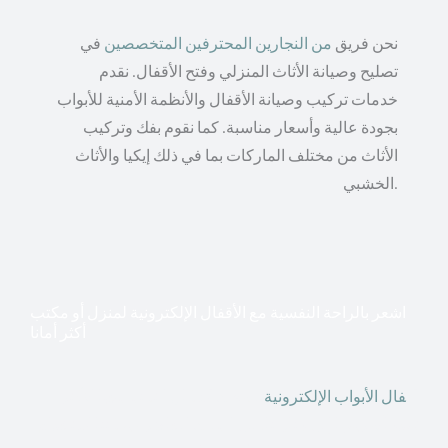
نحن فريق
من النجارين المحترفين المتخصصين
في
تصليح وصيانة الأثاث المنزلي وفتح الأقفال. نقدم
خدمات تركيب وصيانة الأقفال والأنظمة الأمنية للأبواب
بجودة عالية وأسعار مناسبة. كما نقوم بفك وتركيب
الأثاث من مختلف الماركات بما في ذلك إيكيا والأثاث
الخشبي.
اشعر بالراحة النفسية مع الأقفال الإلكترونية لمنزل أو مكتب
أكثر أمانا
أق
فال الأبواب الإلكترونية
قطعت أشكال التكنولوجيا الأكثر
تقدماً طريقها إلى منازلنا. في الوقت الحاضر ، يمكننا استخدام