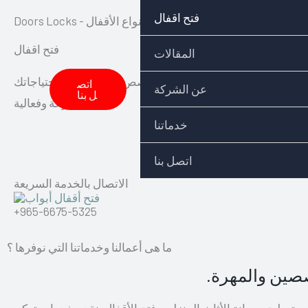
Skip
فتح اقفال
Doors Loc - اختيارك المناسب لفتح وتركيب جميع أنواع الأقفال
to
فتح اقفال
content
المقالات
 تركيب قفل جديد، فإن فريقنا المتخصص سيقوم بتلبية احتياجاتك
اتص
عن الشركة
ل بنا
بسرعة وفعالية
خدماتنا
اتصل بنا
الاتصال بالخدمة السريعة
+965-6675-5325
ما هى أعمالنا وخدماتنا التي نوفرها ؟
صصين والمهرة.