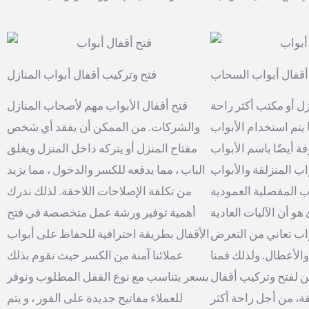
أقفال أبواب السحاب
فتح وتركيب أقفال أبواب المنازل
 أو مكتب أكثر راحة
فتح أقفال الأبواب مهم لأصحاب المنازل
ا يتم استخدام الأبواب
والشركات. من الممكن أن يفقد أي شخص
فة أيضًا باسم الأبواب
مفتاح المنزل أو يتركه داخل المنزل ويغلق
اب المنزلقة والأبواب
الباب ، مما يدفعه للكسر والدخول ، مما يزيد
واب المفصلية العمودية
من تكلفة الإصلاحات اللاحقة. لذلك ندرك
هو أن الآليات العادية
أهمية توفير ورشة عمل متخصصة في فتح
واب تعاني من التعرض
الأقفال بطريقة احترافية للحفاظ على أبواب
الأعطال. ولذلك قمنا
عملائنا آمنة من الكسر حيث نقوم بذلك
 لفتح وتركيب أقفال
بسعر يتناسب مع نوع القفل المطلوب ونوفر
للعملاء مفاتيح جديدة على الفور ، و يتم