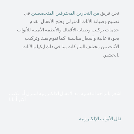
نحن فريق
من النجارين المحترفين المتخصصين
في
تصليح وصيانة الأثاث المنزلي وفتح الأقفال. نقدم
خدمات تركيب وصيانة الأقفال والأنظمة الأمنية للأبواب
بجودة عالية وأسعار مناسبة. كما نقوم بفك وتركيب
الأثاث من مختلف الماركات بما في ذلك إيكيا والأثاث
الخشبي.
اشعر بالراحة النفسية مع الأقفال الإلكترونية لمنزل أو مكتب
أكثر أمانا
أق
فال الأبواب الإلكترونية
قطعت أشكال التكنولوجيا الأكثر
تقدماً طريقها إلى منازلنا. في الوقت الحاضر ، يمكننا استخدام