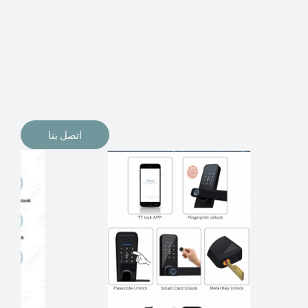
الإلكترونيات لقفل أبوابنا وتأمين منازلنا. يمكن الآن تثبيت
أقفال الأبواب الإلكترونية وأنظمة دخول بدون مفتاح في
منازلنا. ربما كنت تفكر في الحصول على هذه الأنواع من
الأقفال لتحل محل الأنواع التقليدية الموجودة في المنزل أو في
المكاتب التجارية.
اتصل بنا