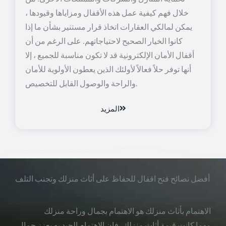
خلال فهم كيفية عمل هذه الأقفال ومزاياها وقيودها ،
يمكن لمالكي العقارات اتخاذ قرار مستنير بشأن ما إذا
كانوا الخيار الصحيح لاحتياجاتهم. على الرغم من أن
أقفال الأمان الإلكترونية قد لا تكون مناسبة للجميع ، إلا
أنها توفر حلاً فعالاً لأولئك الذين يعطون الأولوية للأمان
والراحة والوصول القابل للتخصيص.
المزيد
أفضل نصائح فتح اقفال للحفاظ على أثاث منزلك وتجنب التلف
الاهتمام بأثاث منزلك هو الاهتمام بجمال وراحة منزلك
مهما كانت قيمة أثاث منزلك، فإن الاهتمام الجيد به يعزز جمال