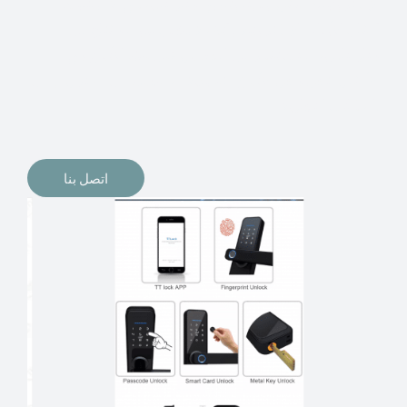
الإلكترونيات لقفل أبوابنا وتأمين منازلنا. يمكن الآن تثبيت
أقفال الأبواب الإلكترونية وأنظمة دخول بدون مفتاح في
منازلنا. ربما كنت تفكر في الحصول على هذه الأنواع من
الأقفال لتحل محل الأنواع التقليدية الموجودة في المنزل أو في
المكاتب التجارية.
اتصل بنا