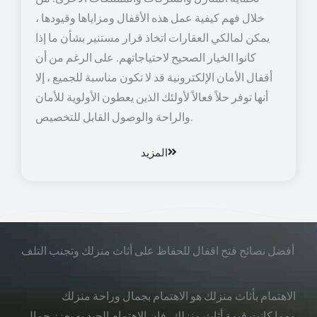
خلال فهم كيفية عمل هذه الأقفال ومزاياها وقيودها ،
يمكن لمالكي العقارات اتخاذ قرار مستنير بشأن ما إذا
كانوا الخيار الصحيح لاحتياجاتهم. على الرغم من أن
أقفال الأمان الإلكترونية قد لا تكون مناسبة للجميع ، إلا
أنها توفر حلاً فعالاً لأولئك الذين يعطون الأولوية للأمان
والراحة والوصول القابل للتخصيص.
المزيد
أفضل نصائح فتح اقفال للحفاظ على أثاث منزلك وتجنب التلف
الاهتمام بأثاث منزلك هو الاهتمام بجمال وراحة منزلك
مهما كانت قيمة أثاث منزلك، فإن الاهتمام الجيد به يعزز جمال