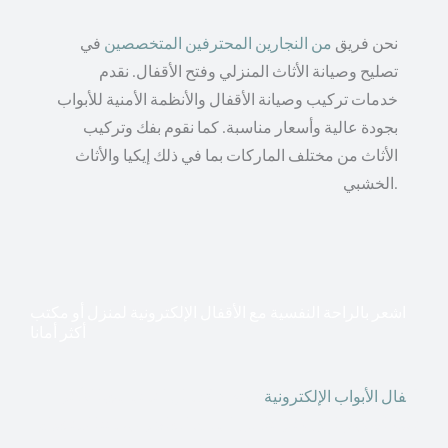
نحن فريق
من النجارين المحترفين المتخصصين
في
تصليح وصيانة الأثاث المنزلي وفتح الأقفال. نقدم
خدمات تركيب وصيانة الأقفال والأنظمة الأمنية للأبواب
بجودة عالية وأسعار مناسبة. كما نقوم بفك وتركيب
الأثاث من مختلف الماركات بما في ذلك إيكيا والأثاث
الخشبي.
اشعر بالراحة النفسية مع الأقفال الإلكترونية لمنزل أو مكتب
أكثر أمانا
أق
فال الأبواب الإلكترونية
قطعت أشكال التكنولوجيا الأكثر
تقدماً طريقها إلى منازلنا. في الوقت الحاضر ، يمكننا استخدام